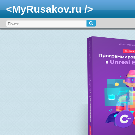
<MyRusakov.ru />