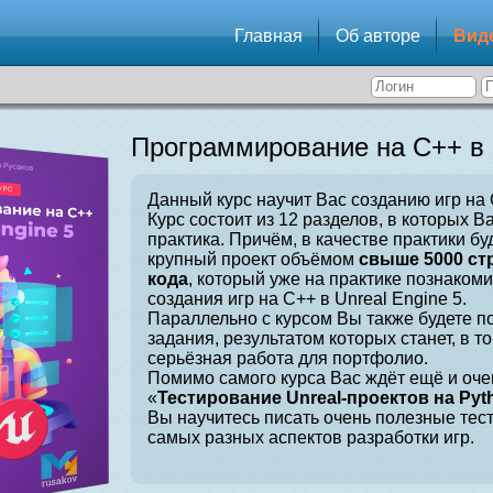
Главная
Об авторе
Вид
Программирование на C++ в U
Данный курс научит Вас созданию игр на C
Курс состоит из 12 разделов, в которых В
практика. Причём, в качестве практики бу
крупный проект объёмом
свыше 5000 ст
кода
, который уже на практике познаком
создания игр на C++ в Unreal Engine 5.
Параллельно с курсом Вы также будете 
задания, результатом которых станет, в т
серьёзная работа для портфолио.
Помимо самого курса Вас ждёт ещё и оче
«
Тестирование Unreal-проектов на Pyt
Вы научитесь писать очень полезные тес
самых разных аспектов разработки игр.