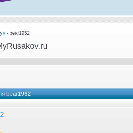
ум
- bear1962
MyRusakov.ru
ля bear1962
62