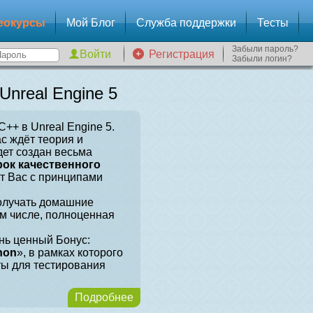
еокурсы
Мой Блог
Служба поддержки
Тесты
Забыли пароль?
Регистрация
Забыли логин?
nreal Engine 5
++ в Unreal Engine 5.
ас ждёт теория и
дет создан весьма
рок качественного
ит Вас с принципами
получать домашние
ом числе, полноценная
нь ценный Бонус:
hon
», в рамках которого
ты для тестирования
Подробнее