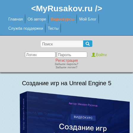
<MyRusakov.ru />
Главная
Об авторе
Видеокурсы
Мой Блог
Служба поддержки
Тесты
Регистрация
Забыли пароль?
Забыли логин?
Создание игр на Unreal Engine 5