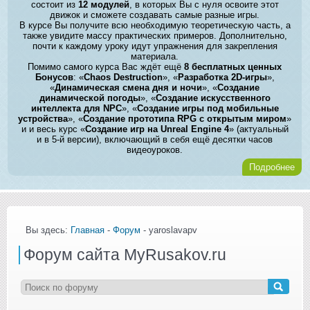
состоит из
12 модулей
, в которых Вы с нуля освоите этот
движок и сможете создавать самые разные игры.
В курсе Вы получите всю необходимую теоретическую часть, а
также увидите массу практических примеров. Дополнительно,
почти к каждому уроку идут упражнения для закрепления
материала.
Помимо самого курса Вас ждёт ещё
8 бесплатных ценных
Бонусов
: «
Chaos Destruction
», «
Разработка 2D-игры
»,
«
Динамическая смена дня и ночи
», «
Создание
динамической погоды
», «
Создание искусственного
интеллекта для NPC
», «
Создание игры под мобильные
устройства
», «
Создание прототипа RPG с открытым миром
»
и и весь курс «
Создание игр на Unreal Engine 4
» (актуальный
и в 5-й версии), включающий в себя ещё десятки часов
видеоуроков.
Подробнее
Вы здесь:
Главная
-
Форум
- yaroslavapv
Форум сайта MyRusakov.ru