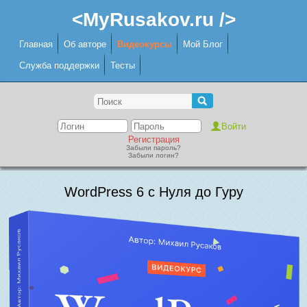
<MyRusakov.ru />
Главная
Об авторе
Видеокурсы
Мой Блог
Служба поддержки
Тесты
Регистрация
Забыли пароль?
Забыли логин?
WordPress 6 с Нуля до Гуру