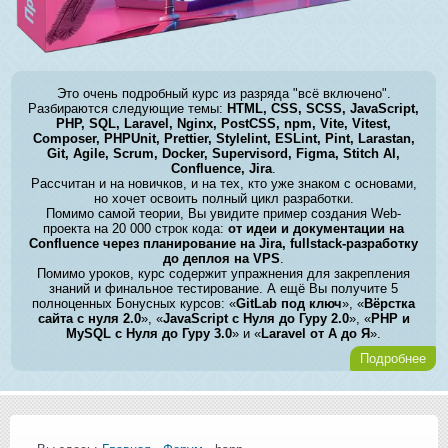
Это очень подробный курс из разряда "всё включено".
Разбираются следующие темы:
HTML, CSS, SCSS, JavaScript,
PHP, SQL, Laravel, Nginx, PostCSS, npm, Vite, Vitest,
Composer, PHPUnit, Prettier, Stylelint, ESLint, Pint, Larastan,
Git, Agile, Scrum, Docker, Supervisord, Figma, Stitch AI,
Confluence, Jira
.
Рассчитан и на новичков, и на тех, кто уже знаком с основами,
но хочет освоить полный цикл разработки.
Помимо самой теории, Вы увидите пример создания Web-
проекта на 20 000 строк кода:
от идеи и документации на
Confluence через планирование на Jira, fullstack-разработку
до деплоя на VPS
.
Помимо уроков, курс содержит упражнения для закрепления
знаний и финальное тестирование. А ещё Вы получите 5
полноценных Бонусных курсов: «
GitLab под ключ
», «
Вёрстка
сайта с нуля 2.0
», «
JavaScript с Нуля до Гуру 2.0
», «
PHP и
MySQL с Нуля до Гуру 3.0
» и «
Laravel от А до Я
».
Подробнее