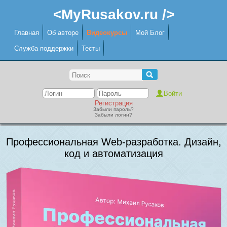
<MyRusakov.ru />
Главная
Об авторе
Видеокурсы
Мой Блог
Служба поддержки
Тесты
Регистрация
Забыли пароль?
Забыли логин?
Профессиональная Web-разработка. Дизайн,
код и автоматизация