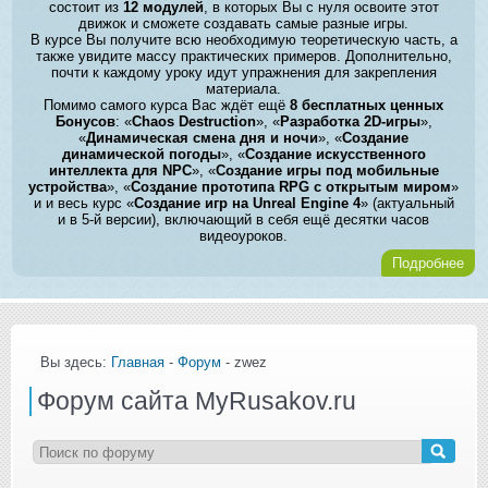
состоит из
12 модулей
, в которых Вы с нуля освоите этот
движок и сможете создавать самые разные игры.
В курсе Вы получите всю необходимую теоретическую часть, а
также увидите массу практических примеров. Дополнительно,
почти к каждому уроку идут упражнения для закрепления
материала.
Помимо самого курса Вас ждёт ещё
8 бесплатных ценных
Бонусов
: «
Chaos Destruction
», «
Разработка 2D-игры
»,
«
Динамическая смена дня и ночи
», «
Создание
динамической погоды
», «
Создание искусственного
интеллекта для NPC
», «
Создание игры под мобильные
устройства
», «
Создание прототипа RPG с открытым миром
»
и и весь курс «
Создание игр на Unreal Engine 4
» (актуальный
и в 5-й версии), включающий в себя ещё десятки часов
видеоуроков.
Подробнее
Вы здесь:
Главная
-
Форум
- zwez
Форум сайта MyRusakov.ru