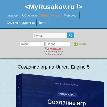
<MyRusakov.ru />
Главная
Об авторе
Видеокурсы
Мой Блог
Служба поддержки
Тесты
Регистрация
Забыли пароль?
Забыли логин?
Создание игр на Unreal Engine 5