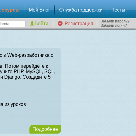
еокурсы
Мой Блог
Служба поддержки
Тесты
Забыли пароль?
Регистрация
Забыли логин?
с в Web-разработчика с
в. Потом перейдёте к
зучите PHP, MySQL, SQL,
и Django. Создадите 5
а из уроков
Подробнее