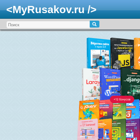
<MyRusakov.ru />