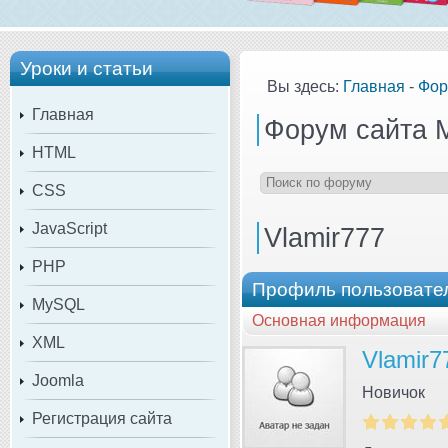
Уроки и статьи
Вы здесь:
Главная
-
Фор
Главная
Форум сайта 
HTML
CSS
JavaScript
Vlamir777
PHP
Профиль пользовател
MySQL
Основная информация
XML
Vlamir7
Joomla
Новичок
Регистрация сайта