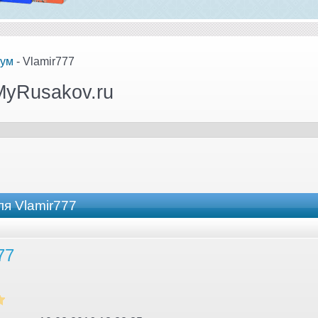
ум
- Vlamir777
MyRusakov.ru
я Vlamir777
77