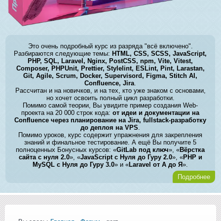
Это очень подробный курс из разряда "всё включено".
Разбираются следующие темы:
HTML, CSS, SCSS, JavaScript,
PHP, SQL, Laravel, Nginx, PostCSS, npm, Vite, Vitest,
Composer, PHPUnit, Prettier, Stylelint, ESLint, Pint, Larastan,
Git, Agile, Scrum, Docker, Supervisord, Figma, Stitch AI,
Confluence, Jira
.
Рассчитан и на новичков, и на тех, кто уже знаком с основами,
но хочет освоить полный цикл разработки.
Помимо самой теории, Вы увидите пример создания Web-
проекта на 20 000 строк кода:
от идеи и документации на
Confluence через планирование на Jira, fullstack-разработку
до деплоя на VPS
.
Помимо уроков, курс содержит упражнения для закрепления
знаний и финальное тестирование. А ещё Вы получите 5
полноценных Бонусных курсов: «
GitLab под ключ
», «
Вёрстка
сайта с нуля 2.0
», «
JavaScript с Нуля до Гуру 2.0
», «
PHP и
MySQL с Нуля до Гуру 3.0
» и «
Laravel от А до Я
».
Подробнее