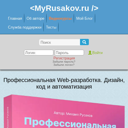
<MyRusakov.ru />
Главная
Об авторе
Видеокурсы
Мой Блог
Служба поддержки
Тесты
Регистрация
Забыли пароль?
Забыли логин?
Профессиональная Web-разработка. Дизайн,
код и автоматизация