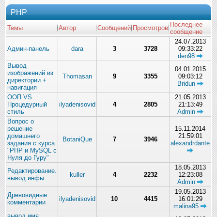
PHP
Последнее
Темы
Автор
Сообщений
Просмотров
сообщение
24.07.2013
Админ-панель
dara
3
3728
09:33:22
den98
Вывод
04.01.2015
изображений из
Thomasan
9
3355
09:03:12
директории +
Bridun
навигация
ООП VS
21.05.2013
Процедурный
ilyadenisovid
4
2805
21:13:49
стиль
Admin
Вопрос о
решение
15.11.2014
домашнего
21:59:01
BotaniQue
7
3946
задания с курса
alexandrdante
"РНР и MySQL с
Нуля до Гуру"
18.05.2013
Редактирование.
kuller
4
2232
12:23:08
вывод инфы
Admin
19.05.2013
Древовидные
ilyadenisovid
10
4415
16:01:29
комментарии
malina95
вывод имя