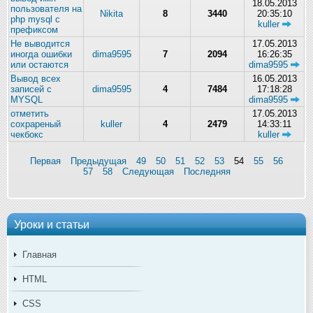
18.05.2013
пользователя на
Nikita
8
3440
20:35:10
php mysql с
kuller
префиксом
Не выводится
17.05.2013
иногда ошибки
dima9595
7
2094
16:26:35
или остаются
dima9595
Вывод всех
16.05.2013
записей с
dima9595
4
7484
17:18:28
MYSQL
dima9595
отметить
17.05.2013
сохрареный
kuller
4
2479
14:33:11
чекбокс
kuller
Первая
Предыдущая
49
50
51
52
53
54
55
56
57
58
Следующая
Последняя
Уроки и статьи
Главная
HTML
CSS