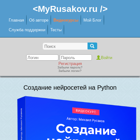
<MyRusakov.ru />
Главная
Об авторе
Видеокурсы
Мой Блог
Служба поддержки
Тесты
Регистрация
Забыли пароль?
Забыли логин?
Создание нейросетей на Python