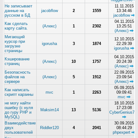
Не записывает
11.11.2015
данные на
jacobflow
2
1559
13:34:46
русском в БД
jacobflow
04.11.2015
Как сделать
(Алекс)
1
2302
13:25:51
карту сайта.
(Алекс)
Мигающий
12.10.2015
курсор при
igorusha
3
1874
22:29:39
загрузке
igorusha
страницы
04.10.2015
Кэширование
(Алекс)
10
1757
20:24:39
страниц
(Алекс)
Безопасность
22.09.2015
файлов на
(Алекс)
5
1912
23:09:54
сервере
(Алекс)
05.09.2015
Как написать
mvc
1
2263
09:09:41
скрипт карзины
mvc
не могу найти
18.10.2015
ошибку (с нуля
17:23:08
Maksim14
13
5136
до гуру PHP и
CyberGenius77
MySQL)
Взаимодействие
30.09.2015
двух
Riddler120
4
2041
08:44:29
пользователей
phpexpert