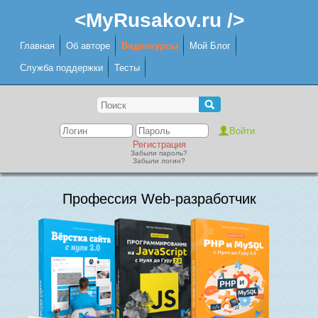
<MyRusakov.ru />
Главная
Об авторе
Видеокурсы
Мой Блог
Служба поддержки
Тесты
Регистрация
Забыли пароль?
Забыли логин?
Профессия Web-разработчик