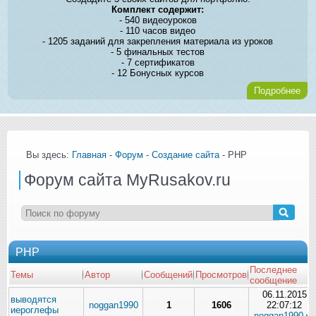
Комплект содержит:
- 540 видеоуроков
- 110 часов видео
- 1205 заданий для закрепления материала из уроков
- 5 финальных тестов
- 7 сертификатов
- 12 Бонусных курсов
Подробнее
Вы здесь:
Главная
-
Форум
-
Создание сайта
- PHP
Форум сайта MyRusakov.ru
PHP
Последнее
Темы
Автор
Сообщений
Просмотров
сообщение
06.11.2015
выводятся
noggan1990
1
1606
22:07:12
иероглефы
noggan1990