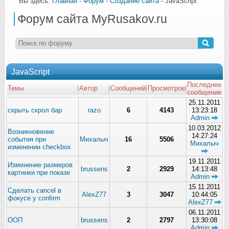
Вы здесь:
Главная
-
Форум
-
Создание сайта
- JavaScript
Форум сайта MyRusakov.ru
JavaScript
Последнее
Темы
Автор
Сообщений
Просмотров
сообщение
25.11.2011
скрыть скрол бар
razo
6
4143
13:23:18
Admin
10.03.2012
Возникновение
14:27:24
события при
Михалыч
16
5506
Михалыч
изменении checkbox
19.11.2011
Изменение размеров
brussens
2
2929
14:13:48
картинки при показе
Admin
15.11.2011
Сделать cancel в
AlexZ77
3
3047
10:44:05
фокусе у confirm
AlexZ77
06.11.2011
ООП
brussens
2
2797
13:30:08
Admin