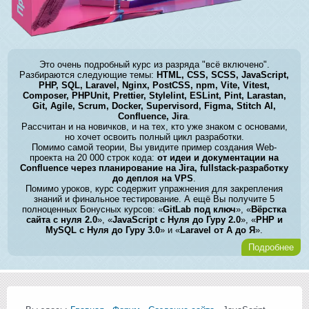
Это очень подробный курс из разряда "всё включено".
Разбираются следующие темы:
HTML, CSS, SCSS, JavaScript,
PHP, SQL, Laravel, Nginx, PostCSS, npm, Vite, Vitest,
Composer, PHPUnit, Prettier, Stylelint, ESLint, Pint, Larastan,
Git, Agile, Scrum, Docker, Supervisord, Figma, Stitch AI,
Confluence, Jira
.
Рассчитан и на новичков, и на тех, кто уже знаком с основами,
но хочет освоить полный цикл разработки.
Помимо самой теории, Вы увидите пример создания Web-
проекта на 20 000 строк кода:
от идеи и документации на
Confluence через планирование на Jira, fullstack-разработку
до деплоя на VPS
.
Помимо уроков, курс содержит упражнения для закрепления
знаний и финальное тестирование. А ещё Вы получите 5
полноценных Бонусных курсов: «
GitLab под ключ
», «
Вёрстка
сайта с нуля 2.0
», «
JavaScript с Нуля до Гуру 2.0
», «
PHP и
MySQL с Нуля до Гуру 3.0
» и «
Laravel от А до Я
».
Подробнее