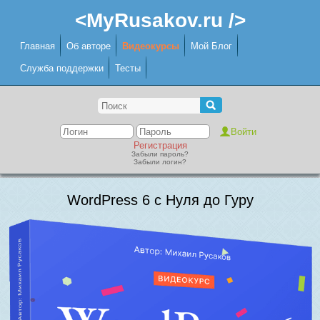
<MyRusakov.ru />
Главная
Об авторе
Видеокурсы
Мой Блог
Служба поддержки
Тесты
Регистрация
Забыли пароль?
Забыли логин?
WordPress 6 с Нуля до Гуру