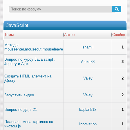
JavaScript
Темы
Автор
Сообщен
Методы
shamil
1
mouseenter,mouseout,mouseleave
Вопрос по курсу Java script ,
Aleks88
3
Jquerry и Ajax.
Создать HTML элемент на
Valey
2
jQuery
Запустить видео
Valey
2
Вопрос по дз js 21
kaplan512
1
Плавная смена картинок на
Innovation
1
чистом js