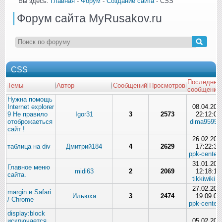
Вы здесь:
Главная
-
Форум
-
Создание сайта
- CSS
Форум сайта MyRusakov.ru
CSS
Последнее
Темы
Автор
Сообщений
Просмотров
сообщение
Нужна помощь
Internet explorer
08.04.201
9 Не правило
Igor31
3
2573
22:12:02
отоброжаеться
dima9595
сайт !
26.02.201
таблица на div
Дмитрий184
4
2629
17:22:30
ppk-center
31.01.201
Главное меню
midi63
2
2069
12:18:19
сайта.
tikkiwiki
27.02.201
margin и Safari
Ильюха
3
2474
19:09:07
/ Chrome
ppk-center
display:block
исключается
05.02.201