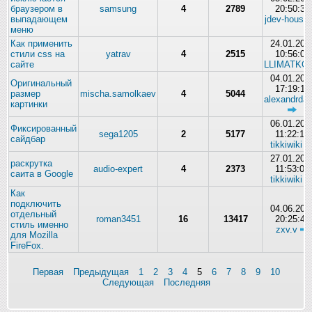
браузером в
samsung
4
2789
20:50:35
выпадающем
jdev-house
меню
Как применить
24.01.201
стили css на
yatrav
4
2515
10:56:01
сайте
LLIMATKO
04.01.201
Оригинальный
17:19:11
размер
mischa.samolkaev
4
5044
alexandrdan
картинки
06.01.201
Фиксированный
sega1205
2
5177
11:22:13
сайдбар
tikkiwiki
27.01.201
раскрутка
audio-expert
4
2373
11:53:00
саита в Google
tikkiwiki
Как
подключить
04.06.201
отдельный
roman3451
16
13417
20:25:42
стиль именно
zxv.v
для Mozilla
FireFox.
Первая
Предыдущая
1
2
3
4
5
6
7
8
9
10
Следующая
Последняя