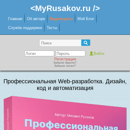
<MyRusakov.ru />
Главная
Об авторе
Видеокурсы
Мой Блог
Служба поддержки
Тесты
Регистрация
Забыли пароль?
Забыли логин?
Профессиональная Web-разработка. Дизайн,
код и автоматизация