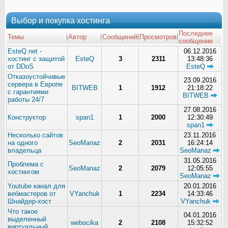
Выбор и покупка хостинга
Последнее
Темы
Автор
Сообщений
Просмотров
сообщение
EsteQ.net -
06.12.2016
хостинг с защитой
EsteQ
3
2311
13:48:36
от DDoS
EsteQ
Отказоустойчивые
23.09.2016
сервера в Европе
BITWEB
1
1912
21:18:22
с гарантиями
BITWEB
работы 24/7
27.08.2016
Конструктор
span1
1
2000
12:30:49
span1
Несколько сайтов
23.11.2016
на одного
SeoManaz
2
2031
16:24:14
владельца
SeoManaz
31.05.2016
Проблема с
SeoManaz
2
2079
12:05:55
хостингом
SeoManaz
Youtube канал для
20.01.2016
вебмастеров от
VYanchuk
1
2234
14:33:46
Шнайдер-хост
VYanchuk
Что такое
04.01.2016
выделенный
webocika
2
2108
15:32:52
виртуальный