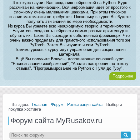
Этот курс научит Вас созданию нейросетей на Python. Курс
рассчитан на начинающих. Вся информация идёт от простого к
сложному очень маленькими шажками. При этом глубокое
знание математики не требуется. Поскольку в курсе Вы будете
получать эти знания по мере необходимости.
Из курса Вы узнаете всю необходимую теорию и терминологию.
Научитесь создавать нейросети самых разных архитектур и
обучать их. Также Вы создадите собственный фреймворк. Что
очень важно проделать для грамотного использования того же
PyTorch. Затем Вы изучите и сам PyTorch.
Помимо уроков к курсу идут упражнения для закрепления
материала.
Ещё Вы получите Бонусы, дополняющие основной курс:
"Распознавание изображений", "Анализ настроения по тексту
отзыва", "Программирование на Python с Нуля до Гуру".
Подробнее
Вы здесь:
Главная
-
Форум
-
Регистрация сайта
- Выбор и
покупка хостинга
Форум сайта MyRusakov.ru