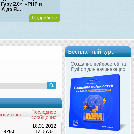
 Гуру 2.0
», «
PHP и
т А до Я
».
Подробнее
Бесплатный курс
Создание нейросетей на
Python для начинающих
Последнее
росмотров
сообщение
18.01.2012
3263
12:06:33