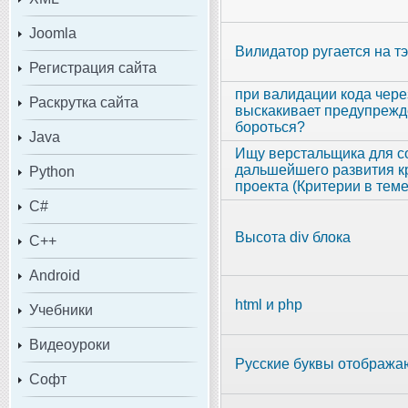
Joomla
Вилидатор ругается на тэ
Регистрация сайта
при валидации кода через 
Раскрутка сайта
выскакивает предупрежде
бороться?
Java
Ищу верстальщика для с
дальшейшего развития к
Python
проекта (Критерии в теме
C#
Высота div блока
C++
Android
html и php
Учебники
Видеоуроки
Русские буквы отобража
Софт