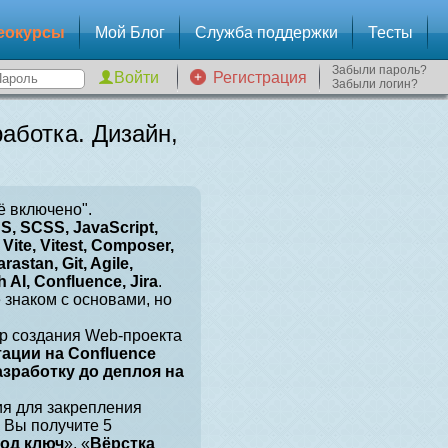
еокурсы
Мой Блог
Служба поддержки
Тесты
Забыли пароль?
Регистрация
Забыли логин?
аботка. Дизайн,
ё включено".
, SCSS, JavaScript,
Vite, Vitest, Composer,
arastan, Git, Agile,
 AI, Confluence, Jira
.
е знаком с основами, но
р создания Web-проекта
тации на Confluence
разработку до деплоя на
ия для закрепления
 Вы получите 5
под ключ
», «
Вёрстка