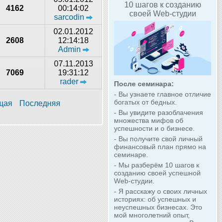
10 шагов к созданию
4162
00:14:02
своей Web-студии
sarcodin
02.01.2012
2608
12:14:18
Admin
07.11.2013
7069
19:31:12
rader
После семинара:
- Вы узнаете главное отличие
богатых от бедных.
щая
Последняя
- Вы увидите разоблачения
множества мифов об
успешности и о бизнесе.
- Вы получите свой личный
финансовый план прямо на
семинаре.
- Мы разберём 10 шагов к
созданию своей успешной
Web-студии.
- Я расскажу о своих личных
историях: об успешных и
неуспешных бизнесах. Это
мой многолетний опыт,