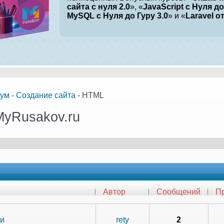
сайта с нуля 2.0
», «
JavaScript с Нуля до
MySQL с Нуля до Гуру 3.0
» и «
Laravel о
ум
-
Создание сайта
- HTML
MyRusakov.ru
Автор
Сообщений
П
ки
rety
2