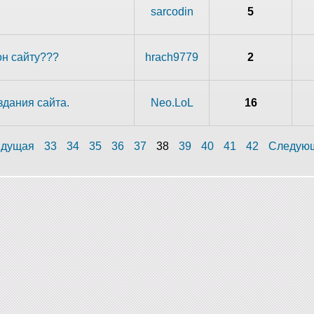
sarcodin
5
он сайту???
hrach9779
2
дания сайта.
Neo.LoL
16
дущая
33
34
35
36
37
38
39
40
41
42
Следую