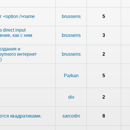
г <option />name
brussens
5
direct input
ние, как с ним
brussens
3
оздания и
рупного интернет
brussens
2
)
Parkan
5
div
2
ются квадратиками.
sarcodin
8