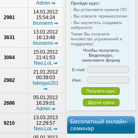
Admin
Пройдя курс:
- Вы установите нужное ПО
14.01.2012
- Вы освоите терминологию
2981
15:54:24
- Вы научитесь создавать
brussens
нейросети
13.01.2012
Также Вы получите
3631
16:13:48
множество упражнений и
brussens
поддержку!
Чтобы получить
15.01.2012
Видеокурс,
3064
21:41:53
заполните форму
Neo.LoL
E-mail:
21.01.2012
00:39:03
Имя:
2982
fabrigas201
05.01.2012
Другие курсы
2686
16:29:01
Admin
13.03.2013
Бесплатный онлайн-
9210
12:29:57
семинар
Neo.LoL
05.01.2012