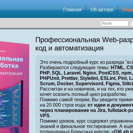
Главная
Об авторе
Вид
Профессиональная Web-разр
код и автоматизация
Это очень подробный курс из разряда "вс
Разбираются следующие темы:
HTML, CSS
PHP, SQL, Laravel, Nginx, PostCSS, npm, 
PHPUnit, Prettier, Stylelint, ESLint, Pint, L
Scrum, Docker, Supervisord, Figma, Stitch
Рассчитан и на новичков, и на тех, кто уж
хочет освоить полный цикл разработки.
Помимо самой теории, Вы увидите приме
на 20 000 строк кода:
от идеи и докумен
через планирование на Jira, fullstack-
VPS
.
Помимо уроков, курс содержит упражнен
знаний и финальное тестирование. А ещё
полноценных Бонусных курсов: «
GitLab 