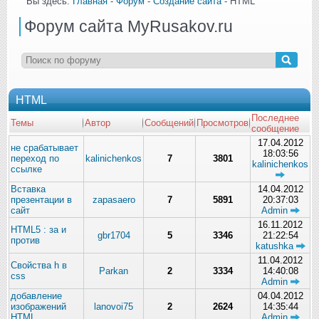
Вы здесь:
Главная
-
Форум
-
Создание сайта
- HTML
Форум сайта MyRusakov.ru
HTML
Последнее
Темы
Автор
Сообщений
Просмотров
сообщение
17.04.2012
не срабатывает
18:03:56
переход по
kalinichenkos
7
3801
kalinichenkos
ссылке
Вставка
14.04.2012
презентации в
zapasaero
7
5891
20:37:03
сайт
Admin
16.11.2012
HTML5 : за и
gbr1704
5
3346
21:22:54
против
katushka
11.04.2012
Свойства h в
Parkan
2
3334
14:40:08
css
Admin
добавление
04.04.2012
изображений
lanovoi75
2
2624
14:35:44
HTML
Admin