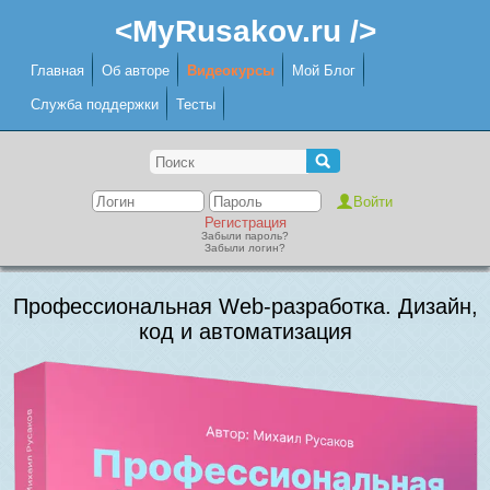
<MyRusakov.ru />
Главная
Об авторе
Видеокурсы
Мой Блог
Служба поддержки
Тесты
Регистрация
Забыли пароль?
Забыли логин?
Профессиональная Web-разработка. Дизайн,
код и автоматизация