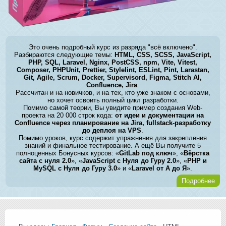
Это очень подробный курс из разряда "всё включено".
Разбираются следующие темы:
HTML, CSS, SCSS, JavaScript,
PHP, SQL, Laravel, Nginx, PostCSS, npm, Vite, Vitest,
Composer, PHPUnit, Prettier, Stylelint, ESLint, Pint, Larastan,
Git, Agile, Scrum, Docker, Supervisord, Figma, Stitch AI,
Confluence, Jira
.
Рассчитан и на новичков, и на тех, кто уже знаком с основами,
но хочет освоить полный цикл разработки.
Помимо самой теории, Вы увидите пример создания Web-
проекта на 20 000 строк кода:
от идеи и документации на
Confluence через планирование на Jira, fullstack-разработку
до деплоя на VPS
.
Помимо уроков, курс содержит упражнения для закрепления
знаний и финальное тестирование. А ещё Вы получите 5
полноценных Бонусных курсов: «
GitLab под ключ
», «
Вёрстка
сайта с нуля 2.0
», «
JavaScript с Нуля до Гуру 2.0
», «
PHP и
MySQL с Нуля до Гуру 3.0
» и «
Laravel от А до Я
».
Подробнее