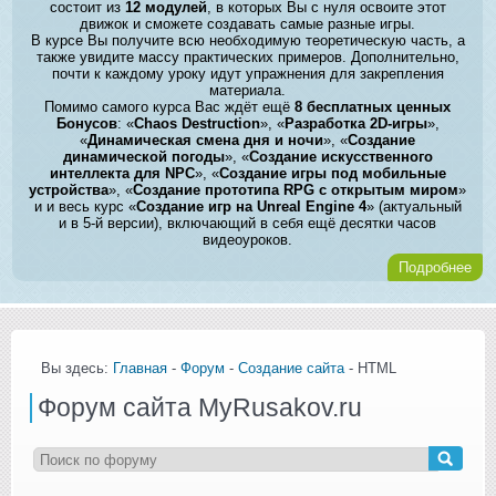
состоит из
12 модулей
, в которых Вы с нуля освоите этот
движок и сможете создавать самые разные игры.
В курсе Вы получите всю необходимую теоретическую часть, а
также увидите массу практических примеров. Дополнительно,
почти к каждому уроку идут упражнения для закрепления
материала.
Помимо самого курса Вас ждёт ещё
8 бесплатных ценных
Бонусов
: «
Chaos Destruction
», «
Разработка 2D-игры
»,
«
Динамическая смена дня и ночи
», «
Создание
динамической погоды
», «
Создание искусственного
интеллекта для NPC
», «
Создание игры под мобильные
устройства
», «
Создание прототипа RPG с открытым миром
»
и и весь курс «
Создание игр на Unreal Engine 4
» (актуальный
и в 5-й версии), включающий в себя ещё десятки часов
видеоуроков.
Подробнее
Вы здесь:
Главная
-
Форум
-
Создание сайта
- HTML
Форум сайта MyRusakov.ru