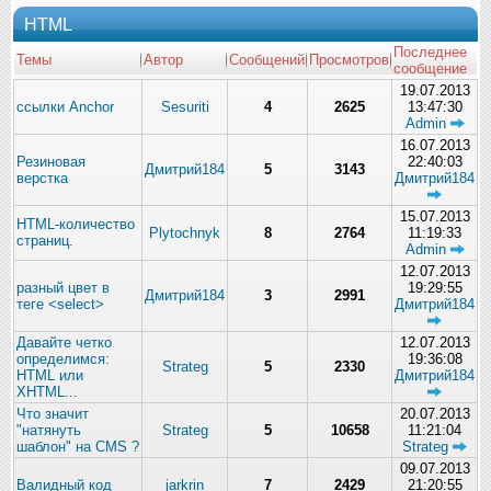
HTML
Последнее
Темы
Автор
Сообщений
Просмотров
сообщение
19.07.2013
ссылки Anchor
Sesuriti
4
2625
13:47:30
Admin
16.07.2013
Резиновая
22:40:03
Дмитрий184
5
3143
верстка
Дмитрий184
15.07.2013
HTML-количество
Plytochnyk
8
2764
11:19:33
страниц.
Admin
12.07.2013
разный цвет в
19:29:55
Дмитрий184
3
2991
теге <select>
Дмитрий184
Давайте четко
12.07.2013
определимся:
19:36:08
Strateg
5
2330
HTML или
Дмитрий184
XHTML...
Что значит
20.07.2013
"натянуть
Strateg
5
10658
11:21:04
шаблон" на CMS ?
Strateg
09.07.2013
Валидный код
jarkrin
7
2429
21:20:55