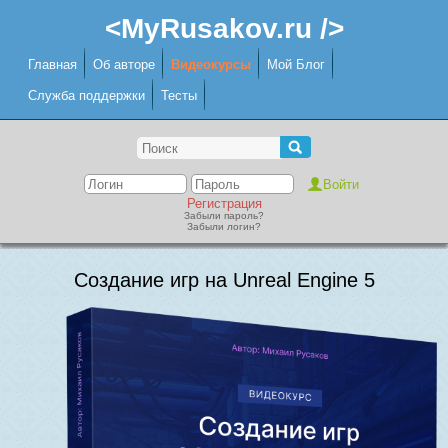
<MyRusakov.ru />
Главная
Об авторе
Видеокурсы
Мой Блог
Служба поддержки
Тесты
Регистрация
Забыли пароль?
Забыли логин?
Создание игр на Unreal Engine 5