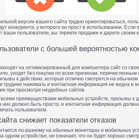
бильной версии вашего сайта трудно ориентироваться, польз
дут конкурента, у которого он прост в использовании. Если
тят ваши пользователи, вы теряете продажи и дарите своим 
льзователи с большей вероятностью ко
 заходят на оптимизированный для компьютера сайт со сво
вило, уходят без покупки по всем причинам, перечисленным
призывы к действию, которые отлично смотрятся на обычном
и труднее нажимать и контактная информация не видна в м
ния при просмотре неудобных сайтов.
 всеми преимуществами мобильных устройств, призывы к 
а них должно быть просто, и контактная информация должн
мечать пользователи.
сайта снижает показатели отказов
читается по-разному на обычных мониторах и мобильных уст
а одном устройстве, не означает, что он будет хорошо смот