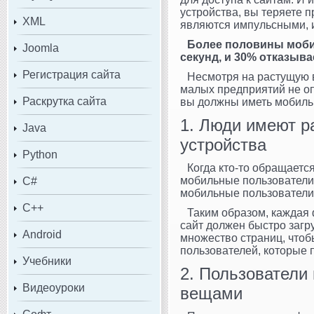
устройства, вы теряете 
XML
являются импульсными, 
Более половины мобил
Joomla
секунд, и 30% отказыва
Регистрация сайта
Несмотря на растущую 
малых предприятий не оп
Раскрутка сайта
вы должны иметь мобиль
1. Люди имеют р
Java
устройства
Python
Когда кто-то обращаетс
мобильные пользователи,
C#
мобильные пользователи 
C++
Таким образом, каждая 
сайт должен быстро загр
Android
множество страниц, чтобы
пользователей, которые 
Учебники
2. Пользователи
Видеоуроки
вещами