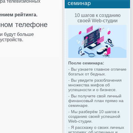
ра телевизионных
семинар
ением рейтинга.
10 шагов к созданию
своей Web-студии
ьном телефоне
и будут больше
устройств.
После семинара:
- Вы узнаете главное отличие
богатых от бедных.
- Вы увидите разоблачения
множества мифов об
успешности и о бизнесе.
- Вы получите свой личный
финансовый план прямо на
семинаре.
- Мы разберём 10 шагов к
созданию своей успешной
Web-студии.
- Я расскажу о своих личных
историях: об успешных и