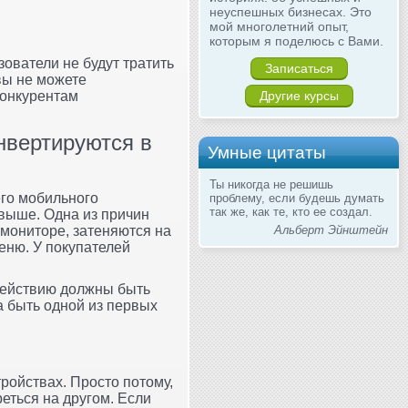
неуспешных бизнесах. Это
мой многолетний опыт,
которым я поделюсь с Вами.
ователи не будут тратить
Записаться
 вы не можете
Другие курсы
конкурентам
нвертируются в
Умные цитаты
Ты никогда не решишь
его мобильного
проблему, если будешь думать
так же, как те, кто ее создал.
 выше. Одна из причин
Альберт Эйнштейн
 мониторе, затеняются на
еню. У покупателей
действию должны быть
а быть одной из первых
ройствах. Просто потому,
реться на другом. Если