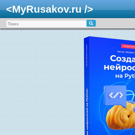
<MyRusakov.ru />