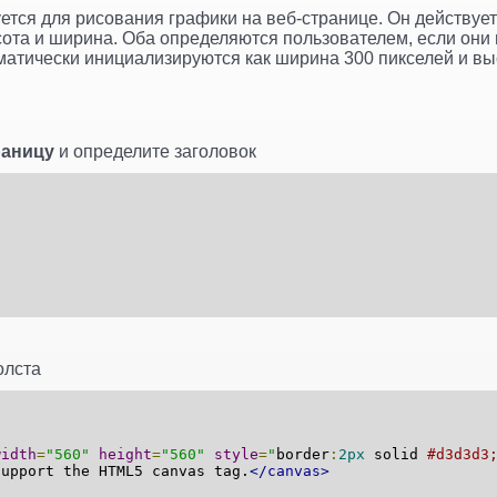
ется для рисования графики на веб-странице. Он действует 
сота и ширина. Оба определяются пользователем, если они
матически инициализируются как ширина 300 пикселей и вы
раницу
и определите заголовок
олста
width
=
"560"
height
=
"560"
style
=
"
border
:
2px
solid
#d3d3d3
support the HTML5 canvas tag.
</canvas>