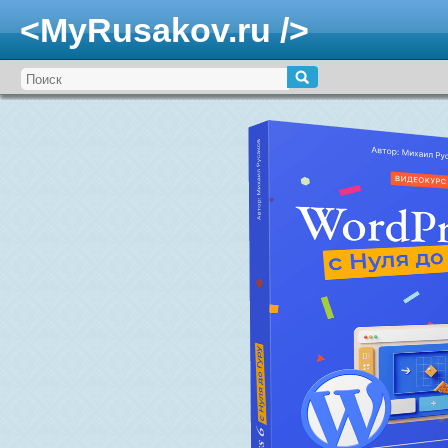
<MyRusakov.ru />