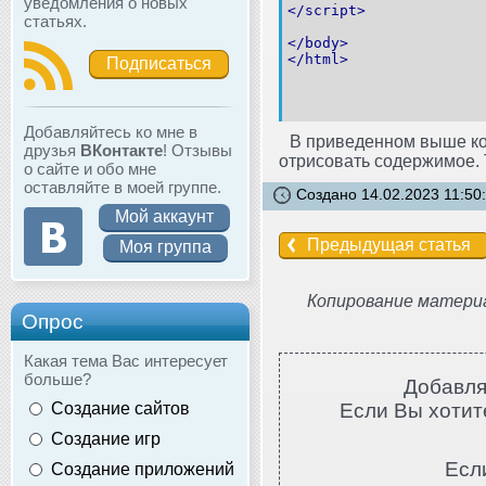
уведомления о новых
</script>
статьях.
</body>
</html>
Подписаться
Добавляйтесь ко мне в
В приведенном выше код
друзья
ВКонтакте
! Отзывы
отрисовать содержимое.
о сайте и обо мне
оставляйте в моей группе.
Создано 14.02.2023 11:50
Мой аккаунт
Предыдущая статья
Моя группа
Копирование материа
Опрос
Какая тема Вас интересует
больше?
Добавля
Создание сайтов
Если Вы хотите
Создание игр
Есл
Создание приложений