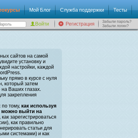
еокурсы
Мой Блог
Служба поддержки
Тесты
Забыли пароль?
Регистрация
Забыли логин?
зных сайтов на самой
увидите установку и
ждой настройки, каждой
ordPress.
ьку прямо в курсе с нуля
, который затем
 на Ваших глазах.
для закрепления
 по тому,
как используя
, можно выйти на
, как зарегистрироваться
сии), как правильно
енерировать статьи для
ыми системами) и как