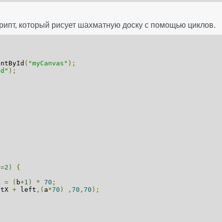
ипт, который рисует шахматную доску с помощью циклов.
entById
(
"myCanvas"
);
2d"
);
+=
2
)
{
X
=
(
b
+
1
)
*
70
;
rtX
+
left
,(
a
*
70
)
,
70
,
70
);