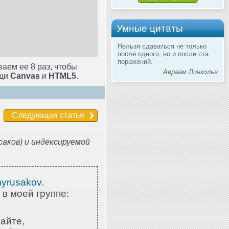
Умные цитаты
Нельзя сдаваться не только
после одного, но и после ста
поражений.
аем ее 8 раз, чтобы
Авраам Линкольн
ощи
Canvas
и
HTML5
.
Следующая статья
аков) и индексируемой
myrusakov
.
 в моей группе:
айте,