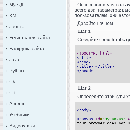
MySQL
Он в основном использу
всего два параметра: вы
пользователем, они авто
XML
Давайте начнем
Joomla
Шаг 1
Регистрация сайта
Создайте свою
html-ст
Раскрутка сайта
<!DOCTYPE html>
<html>
Java
<head>
<title>
</title>
Python
</head>
C#
Шаг 2
C++
Определите атрибуты х
Android
<body>
Учебники
<canvas
id
=
"myCanvas"
Your browser does not 
Видеоуроки