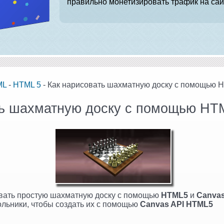
правильно монетизировать трафик на сай
ML
-
HTML 5
- Как нарисовать шахматную доску с помощью 
ть шахматную доску с помощью HT
вать простую шахматную доску с помощью
HTML5
и
Canva
льники, чтобы создать их с помощью
Canvas API HTML5