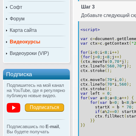
Шаг 3
Софт
Добавьте следующий скр
Форум
<script>
Карта сайта
var
c
=
document
.
getElem
Видеокурсы
var
ctx
=
c
.
getContext
(
"
for
(
i
=
0
;
i
<
8
;
i
++)
Видеоуроки (VIP)
{
for
(
j
=
0
;
j
<
8
;
j
++)
{
ctx
.
moveTo
(
0
,
70
*
j
);
ctx
.
lineTo
(
560
,
70
*
j
);
ctx
.
stroke
();
Подписка
ctx
.
moveTo
(
70
*
i
,
0
);
ctx
.
lineTo
(
70
*
i
,
560
);
Подпишитесь на мой канал
ctx
.
stroke
();
на YouTube, где я регулярно
var
left
=
0
;
публикую новые видео.
for
(
var
a
=
0
;
a
<
8
;
a
++)
{
for
(
var
b
=
0
;
b
<
8
;
b
Подписаться
startX
=
b
*
70
;
if
(
a
%
2
==
0
)
start
ctx
.
fillRect
(
sta
}}
}}
Подписавшись по
E-mail
,
Вы будете получать