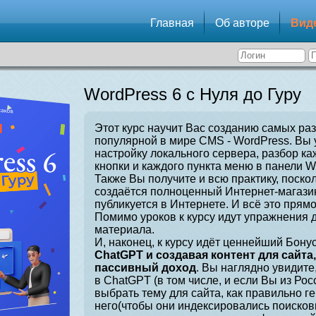
Главная
Об авторе
Вид
WordPress 6 с Нуля до Гуру
Этот курс научит Вас созданию самых ра
популярной в мире CMS - WordPress. Вы 
настройку локального сервера, разбор ка
кнопки и каждого пункта меню в панели W
Также Вы получите и всю практику, поскол
создаётся полноценный Интернет-магазин
публикуется в Интернете. И всё это прямо
Помимо уроков к курсу идут упражнения 
материала.
И, наконец, к курсу идёт ценнейший Бонус
ChatGPT и создавая контент для сайта
пассивный доход
. Вы наглядно увидите
в ChatGPT (в том числе, и если Вы из Рос
выбрать тему для сайта, как правильно г
него(чтобы они индексировались поисков