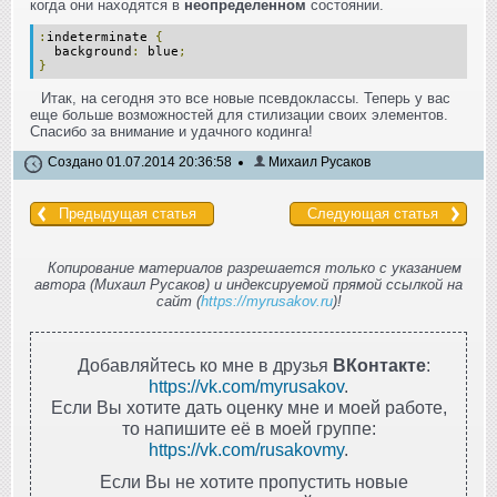
когда они находятся в
неопределенном
состоянии.
:
indeterminate
{
background
:
blue
;
}
Итак, на сегодня это все новые псевдоклассы. Теперь у вас
еще больше возможностей для стилизации своих элементов.
Спасибо за внимание и удачного кодинга!
Создано 01.07.2014 20:36:58
Михаил Русаков
Предыдущая статья
Следующая статья
Копирование материалов разрешается только с указанием
автора (Михаил Русаков) и индексируемой прямой ссылкой на
сайт (
https://myrusakov.ru
)!
Добавляйтесь ко мне в друзья
ВКонтакте
:
https://vk.com/myrusakov
.
Если Вы хотите дать оценку мне и моей работе,
то напишите её в моей группе:
https://vk.com/rusakovmy
.
Если Вы не хотите пропустить новые