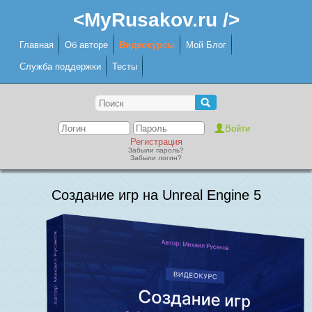
<MyRusakov.ru />
Главная
Об авторе
Видеокурсы
Мой Блог
Служба поддержки
Тесты
Регистрация
Забыли пароль?
Забыли логин?
Создание игр на Unreal Engine 5