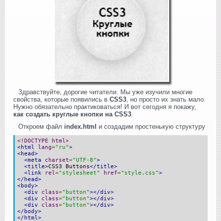
Здравствуйте, дорогие читатели. Мы уже изучили многие
свойства, которые появились в
CSS3
, но просто их знать мало.
Нужно обязательно практиковаться! И вот сегодня я покажу,
как создать круглые кнопки на CSS3
.
Откроем файл
index.html
и создадим простенькую структуру
<!DOCTYPE html>
<html
lang
=
"ru"
>
<head>
<meta
charset
=
"UTF-8"
>
<title>
CSS3 Buttons
</title>
<link
rel
=
"stylesheet"
href
=
"style.css"
>
</head>
<body>
<div
class
=
"button"
></div>
<div
class
=
"button"
></div>
<div
class
=
"button"
></div>
</body>
</html>