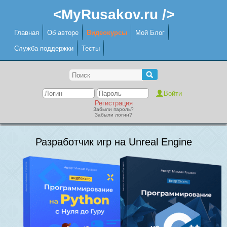
<MyRusakov.ru />
Главная
Об авторе
Видеокурсы
Мой Блог
Служба поддержки
Тесты
Регистрация
Забыли пароль?
Забыли логин?
Разработчик игр на Unreal Engine