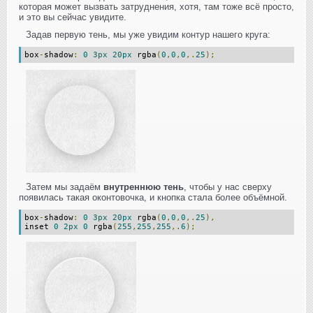
которая может вызвать затруднения, хотя, там тоже всё просто,
и это вы сейчас увидите.
Задав первую тень, мы уже увидим контур нашего круга:
box
-
shadow
:
0
3px
20px
rgba
(
0
,
0
,
0
,.
25
);
Затем мы задаём
внутреннюю тень
, чтобы у нас сверху
появилась такая оконтовочка, и кнопка стала более объёмной.
box
-
shadow
:
0
3px
20px
rgba
(
0
,
0
,
0
,.
25
),
inset
0
2px
0
rgba
(
255
,
255
,
255
,.
6
);