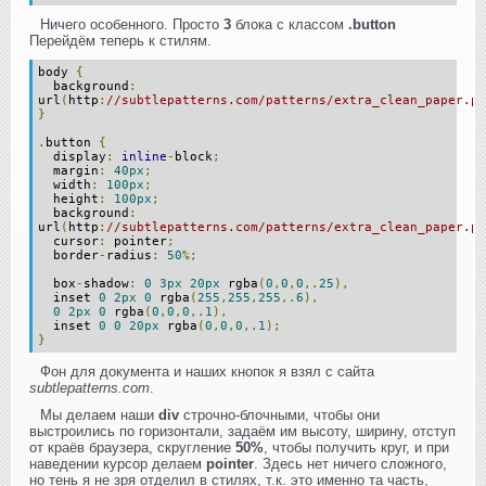
Ничего особенного. Просто
3
блока с классом
.button
Перейдём теперь к стилям.
body
{
background
:
url
(
http
:
//subtlepatterns.com/patterns/extra_clean_paper.pn
}
.
button
{
display
:
inline
-
block
;
margin
:
40px
;
width
:
100px
;
height
:
100px
;
background
:
url
(
http
:
//subtlepatterns.com/patterns/extra_clean_paper.pn
cursor
:
pointer
;
border
-
radius
:
50
%;
box
-
shadow
:
0
3px
20px
rgba
(
0
,
0
,
0
,.
25
),
inset
0
2px
0
rgba
(
255
,
255
,
255
,.
6
),
0
2px
0
rgba
(
0
,
0
,
0
,.
1
),
inset
0
0
20px
rgba
(
0
,
0
,
0
,.
1
);
}
Фон для документа и наших кнопок я взял с сайта
subtlepatterns.com
.
Мы делаем наши
div
строчно-блочными, чтобы они
выстроились по горизонтали, задаём им высоту, ширину, отступ
от краёв браузера, скругление
50%
, чтобы получить круг, и при
наведении курсор делаем
pointer
. Здесь нет ничего сложного,
но тень я не зря отделил в стилях, т.к. это именно та часть,