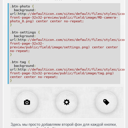
.
btn
-
photo
{
background
:
url
(
http
:
//defaulticon.com/sites/default/files/styles/icon-
front-page-32x32-preview/public/field/image/MD-camera-
photo_0.png) center center no-repeat;
}
.
btn
-
settings
{
background
:
url
(
http
:
//defaulticon.com/sites/default/files/styles/icon-
front-page-32x32-
preview/public/field/image/settings.png) center center
no-repeat;
}
.
btn
-
tag
{
background
:
url
(
http
:
//defaulticon.com/sites/default/files/styles/icon-
front-page-32x32-preview/public/field/image/tag.png)
center center no-repeat;
}
Здесь мы просто добавляем второй фон для каждой кнопки,