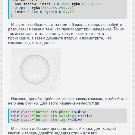
.
button
:
hover
{
box
-
shadow
:
inset
0
0
20px
rgba
(
0
,
0
,
0
,.
2
),
0
2px
0
rgba
(
255
,
255
,
255
,.
4
),
inset
0
2px
0
rgba
(
0
,
0
,
0
,.
1
);
}
Мы уже разобрались с тенями в блоке, а теперь попробуйте
разобраться сами с тем, что происходит при наведении. Точно
так же оставьте только одну тень и посмотрите, что
происходит, а затем добавьте вторую и посмотрите, что
изменилось, и так далее.
Наконец, давайте добавим иконки нашим кнопкам, чтобы было
не очень скучно. Для этого изменим немного
html
<div
class
=
"button btn-photo"
></div>
<div
class
=
"button btn-settings"
></div>
<div
class
=
"button btn-tag"
></div>
Мы просто добавили дополнительный класс для каждой
кнопки и теперь давайте зададим стили для них