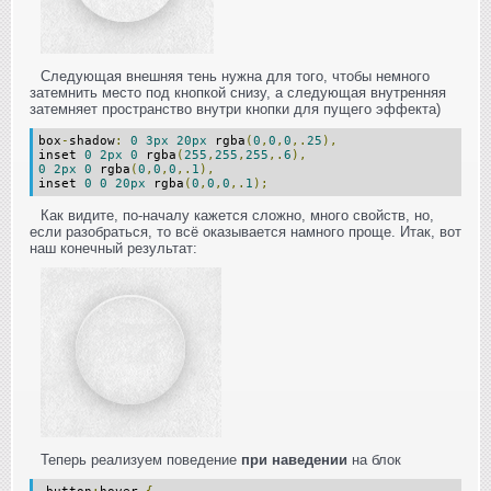
Следующая внешняя тень нужна для того, чтобы немного
затемнить место под кнопкой снизу, а следующая внутренняя
затемняет пространство внутри кнопки для пущего эффекта)
box
-
shadow
:
0
3px
20px
rgba
(
0
,
0
,
0
,.
25
),
inset
0
2px
0
rgba
(
255
,
255
,
255
,.
6
),
0
2px
0
rgba
(
0
,
0
,
0
,.
1
),
inset
0
0
20px
rgba
(
0
,
0
,
0
,.
1
);
Как видите, по-началу кажется сложно, много свойств, но,
если разобраться, то всё оказывается намного проще. Итак, вот
наш конечный результат:
Теперь реализуем поведение
при наведении
на блок