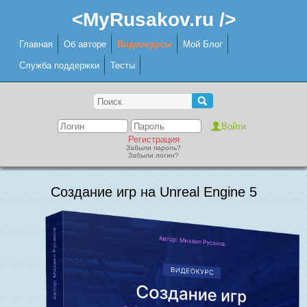
<MyRusakov.ru />
Главная
Об авторе
Видеокурсы
Мой Блог
Служба поддержки
Тесты
Регистрация
Забыли пароль?
Забыли логин?
Создание игр на Unreal Engine 5