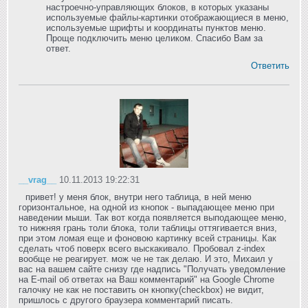
настроечно-управляющих блоков, в которых указаны
используемые файлы-картинки отображающиеся в меню,
используемые шрифты и координаты пунктов меню.
Проще подключить меню целиком. Спасибо Вам за
ответ.
Ответить
__vrag__
10.11.2013 19:22:31
привет! у меня блок, внутри него таблица, в ней меню
горизонтальное, на одной из кнопок - выпадающее меню при
наведении мыши. Так вот когда появляется выподающее меню,
то нижняя грань толи блока, толи таблицы оттягивается вниз,
при этом ломая еще и фоновою картинку всей страницы. Как
сделать чтоб поверх всего выскакивало. Пробовал z-index
вообще не реагирует. мож че не так делаю. И это, Михаил у
вас на вашем сайте снизу где надпись "Получать уведомление
на E-mail об ответах на Ваш комментарий" на Google Chrome
галочку не как не поставить он кнопку(checkbox) не видит,
пришлось с другого браузера комментарий писать.