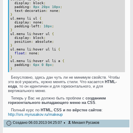
display
:
block
;
padding
:
8px
20px
10px
;
text
-
decoration
:
none
;
}
ul
.
menu li ul
{
display
:
none
;
padding
-
left
:
10px
;
}
ul
.
menu li
:
hover ul
{
display
:
block
;
position
:
absolute
;
}
ul
.
menu li
:
hover ul li
{
float
:
none
;
}
ul
.
menu li
:
hover ul li a
{
padding
:
6px
0
8px
;
}
Безусловно, здесь дан чуть ли не минимум свойств. Чтобы
это всё украсить, нужно менять стили. Что касается
HTML-
кода
, то он идентичен и для горизонтального, и для
вертикального меню.
Теперь у Вас не должно быть проблем с
созданием
горизонтального выпадающего меню на CSS
.
Полный курс по
HTML, CSS и по вёрстке сайтов
:
http://srs.myrusakov.ru/makeup
Создано 06.03.2013 04:25:07
Михаил Русаков