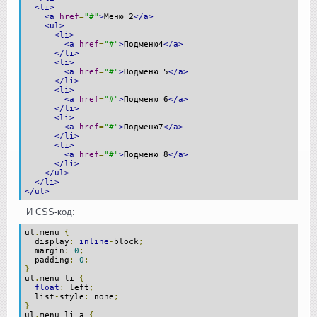
<li>
<a
href
=
"#"
>
Меню 2
</a>
<ul>
<li>
<a
href
=
"#"
>
Подменю4
</a>
</li>
<li>
<a
href
=
"#"
>
Подменю 5
</a>
</li>
<li>
<a
href
=
"#"
>
Подменю 6
</a>
</li>
<li>
<a
href
=
"#"
>
Подменю7
</a>
</li>
<li>
<a
href
=
"#"
>
Подменю 8
</a>
</li>
</ul>
</li>
</ul>
И CSS-код:
ul
.
menu
{
display
:
inline
-
block
;
margin
:
0
;
padding
:
0
;
}
ul
.
menu li
{
float
:
left
;
list
-
style
:
none
;
}
ul
.
menu li a
{