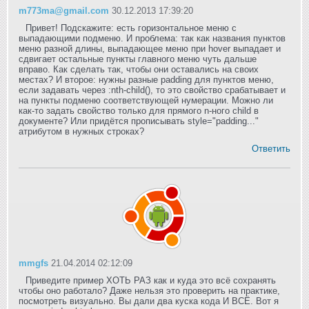
m773ma@gmail.com
30.12.2013 17:39:20
Привет! Подскажите: есть горизонтальное меню с
выпадающими подменю. И проблема: так как названия пунктов
меню разной длины, выпадающее меню при hover выпадает и
сдвигает остальные пункты главного меню чуть дальше
вправо. Как сделать так, чтобы они оставались на своих
местах? И второе: нужны разные padding для пунктов меню,
если задавать через :nth-child(), то это свойство срабатывает и
на пункты подменю соответствующей нумерации. Можно ли
как-то задать свойство только для прямого n-ного child в
документе? Или придётся прописывать style="padding..."
атрибутом в нужных строках?
Ответить
mmgfs
21.04.2014 02:12:09
Приведите пример ХОТЬ РАЗ как и куда это всё сохранять
чтобы оно работало? Даже нельзя это проверить на практике,
посмотреть визуально. Вы дали два куска кода И ВСЁ. Вот я