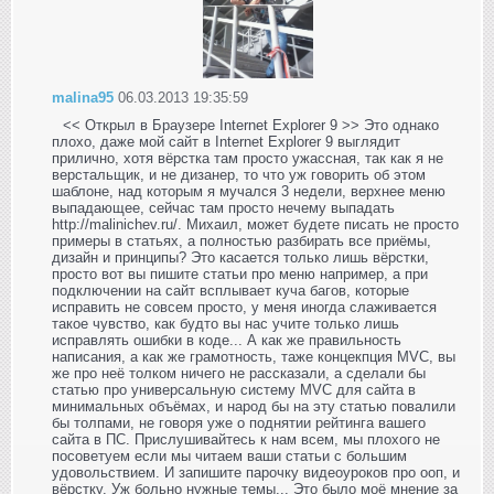
malina95
06.03.2013 19:35:59
<< Открыл в Браузере Internet Explorer 9 >> Это однако
плохо, даже мой сайт в Internet Explorer 9 выглядит
прилично, хотя вёрстка там просто ужассная, так как я не
верстальщик, и не дизанер, то что уж говорить об этом
шаблоне, над которым я мучался 3 недели, верхнее меню
выпадающее, сейчас там просто нечему выпадать
http://malinichev.ru/. Михаил, может будете писать не просто
примеры в статьях, а полностью разбирать все приёмы,
дизайн и принципы? Это касается только лишь вёрстки,
просто вот вы пишите статьи про меню например, а при
подключении на сайт всплывает куча багов, которые
исправить не совсем просто, у меня иногда слаживается
такое чувство, как будто вы нас учите только лишь
исправлять ошибки в коде... А как же правильность
написания, а как же грамотность, таже концекпция MVC, вы
же про неё толком ничего не рассказали, а сделали бы
статью про универсальную систему MVC для сайта в
минимальных объёмах, и народ бы на эту статью повалили
бы толпами, не говоря уже о поднятии рейтинга вашего
сайта в ПС. Прислушивайтесь к нам всем, мы плохого не
посоветуем если мы читаем ваши статьи с большим
удовольствием. И запишите парочку видеоуроков про ооп, и
вёрстку. Уж больно нужные темы... Это было моё мнение за