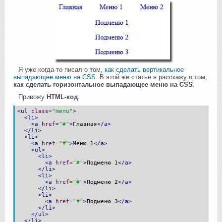
Я уже когда-то писал о том,
как сделать вертикальное
выпадающее меню на CSS
. В этой же статье я расскажу о том,
как сделать горизонтальное выпадающее меню на CSS
.
Привожу
HTML-код
:
<ul
class
=
"menu"
>
<li>
<a
href
=
"#"
>
Главная
</a>
</li>
<li>
<a
href
=
"#"
>
Меню 1
</a>
<ul>
<li>
<a
href
=
"#"
>
Подменю 1
</a>
</li>
<li>
<a
href
=
"#"
>
Подменю 2
</a>
</li>
<li>
<a
href
=
"#"
>
Подменю 3
</a>
</li>
</ul>
</li>