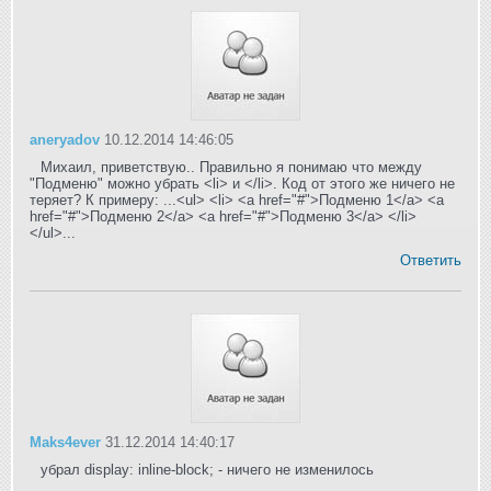
aneryadov
10.12.2014 14:46:05
Михаил, приветствую.. Правильно я понимаю что между
"Подменю" можно убрать <li> и </li>. Код от этого же ничего не
теряет? К примеру: ...<ul> <li> <a href="#">Подменю 1</a> <a
href="#">Подменю 2</a> <a href="#">Подменю 3</a> </li>
</ul>...
Ответить
Maks4ever
31.12.2014 14:40:17
убрал display: inline-block; - ничего не изменилось