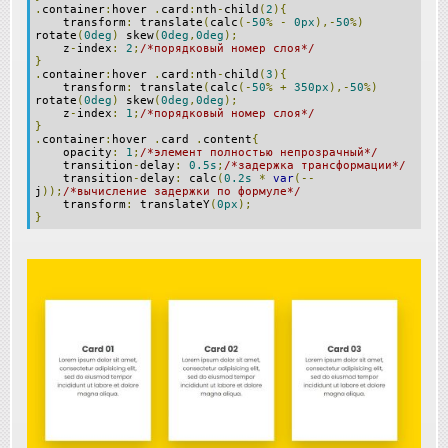
.
container
:
hover
.
card
:
nth
-
child
(
2
){
transform
:
translate
(
calc
(-
50
%
-
0px
),-
50
%)
rotate
(
0deg
)
skew
(
0deg
,
0deg
);
z
-
index
:
2
;
/*порядковый номер слоя*/
}
.
container
:
hover
.
card
:
nth
-
child
(
3
){
transform
:
translate
(
calc
(-
50
%
+
350px
),-
50
%)
rotate
(
0deg
)
skew
(
0deg
,
0deg
);
z
-
index
:
1
;
/*порядковый номер слоя*/
}
.
container
:
hover
.
card
.
content
{
opacity
:
1
;
/*элемент полностью непрозрачный*/
transition
-
delay
:
0.5s
;
/*задержка трансформации*/
transition
-
delay
:
calc
(
0.2s
*
var
(--
j
));
/*вычисление задержки по формуле*/
transform
:
translateY
(
0px
);
}