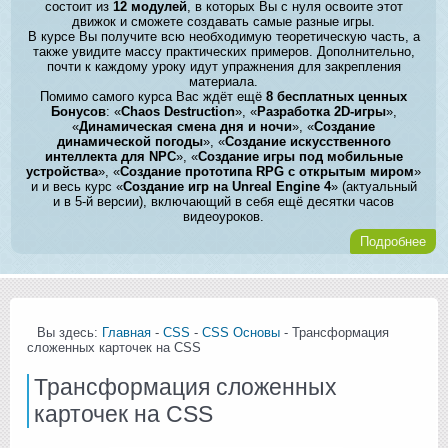
состоит из
12 модулей
, в которых Вы с нуля освоите этот
движок и сможете создавать самые разные игры.
В курсе Вы получите всю необходимую теоретическую часть, а
также увидите массу практических примеров. Дополнительно,
почти к каждому уроку идут упражнения для закрепления
материала.
Помимо самого курса Вас ждёт ещё
8 бесплатных ценных
Бонусов
: «
Chaos Destruction
», «
Разработка 2D-игры
»,
«
Динамическая смена дня и ночи
», «
Создание
динамической погоды
», «
Создание искусственного
интеллекта для NPC
», «
Создание игры под мобильные
устройства
», «
Создание прототипа RPG с открытым миром
»
и и весь курс «
Создание игр на Unreal Engine 4
» (актуальный
и в 5-й версии), включающий в себя ещё десятки часов
видеоуроков.
Подробнее
Вы здесь:
Главная
-
CSS
-
CSS Основы
- Трансформация
сложенных карточек на CSS
Трансформация сложенных
карточек на CSS