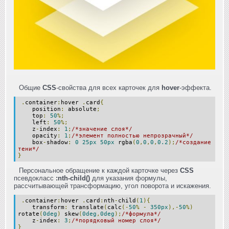
Общие
CSS
-свойства для всех карточек для
hover
-эффекта.
.
container
:
hover
.
card
{
position
:
absolute
;
top
:
50
%;
left
:
50
%;
z
-
index
:
1
;
/*значение слоя*/
opacity
:
1
;
/*элемент полностью непрозрачный*/
box
-
shadow
:
0
25px
50px
rgba
(
0
,
0
,
0
,
0.2
);
/*создание
тени*/
}
Персональное обращение к каждой карточке через
CSS
псевдокласс
:nth-child()
для указания формулы,
рассчитывающей трансформацию, угол поворота и искажения.
.
container
:
hover
.
card
:
nth
-
child
(
1
){
transform
:
translate
(
calc
(-
50
%
-
350px
),-
50
%)
rotate
(
0deg
)
skew
(
0deg
,
0deg
);
/*формула*/
z
-
index
:
3
;
/*порядковый номер слоя*/
}