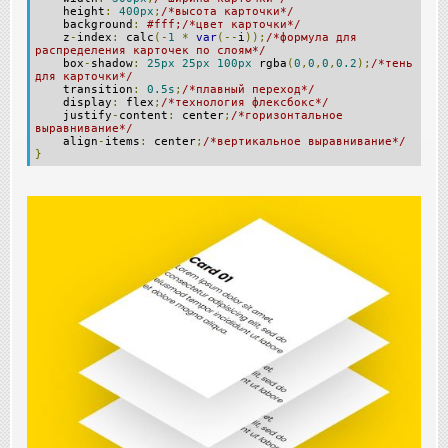
height
:
400px
;
/*высота карточки*/
background
:
#fff;/*цвет карточки*/
z
-
index
:
calc
(-
1
*
var
(--
i
));
/*формула для
распределения карточек по слоям*/
box
-
shadow
:
25px
25px
100px
rgba
(
0
,
0
,
0
,
0.2
);
/*тень
для карточки*/
transition
:
0.5s
;
/*плавный переход*/
display
:
flex
;
/*технология флексбокс*/
justify
-
content
:
center
;
/*горизонтальное
выравнивание*/
align
-
items
:
center
;
/*вертикальное выравнивание*/
}