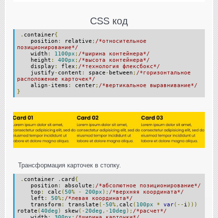
CSS код
.
container
{
position
:
relative
;
/*относительное
позиционирование*/
width
:
1100px
;
/*ширина контейнера*/
height
:
400px
;
/*высота контейнера*/
display
:
flex
;
/*технология флексбокс*/
justify
-
content
:
space
-
between
;
/*горизонтальное
расположение карточек*/
align
-
items
:
center
;
/*вертикальное выравнивание*/
}
Трансформация карточек в стопку.
.
container
.
card
{
position
:
absolute
;
/*абсолютное позиционирование*/
top
:
calc
(
50
%
-
200px
);
/*верхняя координата*/
left
:
50
%;
/*левая координата*/
transform
:
translate
(-
50
%,
calc
(
100px
*
var
(--
i
)))
rotate
(
40deg
)
skew
(-
20deg
,-
10deg
);
/*расчет*/
width
:
300px
;
/*ширина карточки*/