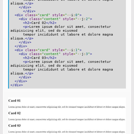
aliqua.
</p>
</div>
</div>
<div
class
=
"card"
style
=
"
--
i
:
0
"
>
<div
class
=
"content"
style
=
"
--
j
:
2
"
>
<h2>
Card 02
</h2>
<p>
Lorem ipsum dolor sit amet, consectetur
adipisicing elit, sed do eiusmod
tempor incididunt ut labore et dolore magna
aliqua.
</p>
</div>
</div>
<div
class
=
"card"
style
=
"
--
i
:
1
"
>
<div
class
=
"content"
style
=
"
--
j
:
3
"
>
<h2>
Card 03
</h2>
<p>
Lorem ipsum dolor sit amet, consectetur
adipisicing elit, sed do eiusmod
tempor incididunt ut labore et dolore magna
aliqua.
</p>
</div>
</div>
</div>