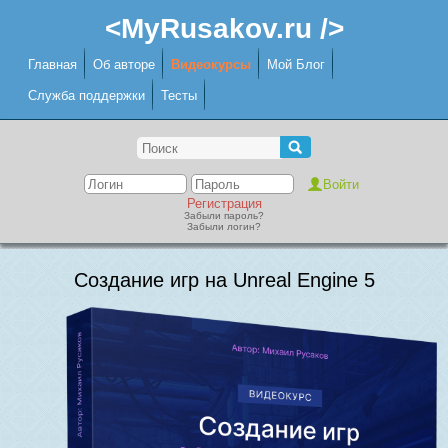
<MyRusakov.ru />
Главная
Об авторе
Видеокурсы
Мой Блог
Служба поддержки
Тесты
Регистрация
Забыли пароль?
Забыли логин?
Создание игр на Unreal Engine 5