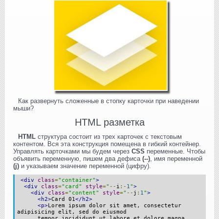
Как развернуть сложенные в стопку карточки при наведении
мыши?
HTML разметка
HTML
структура состоит из трех карточек с текстовым
контентом. Вся эта конструкция помещена в гибкий контейнер.
Управлять карточками мы будем через
CSS
переменные. Чтобы
объявить переменную, пишем два дефиса
(--)
, имя переменной
(j)
и указываем значение переменной (цифру).
<div
class
=
"container"
>
<div
class
=
"card"
style
=
"
--
i
:-
1
"
>
<div
class
=
"content"
style
=
"
--
j
:
1
"
>
<h2>
Card 01
</h2>
<p>
Lorem ipsum dolor sit amet, consectetur
adipisicing elit, sed do eiusmod
tempor incididunt ut labore et dolore magna