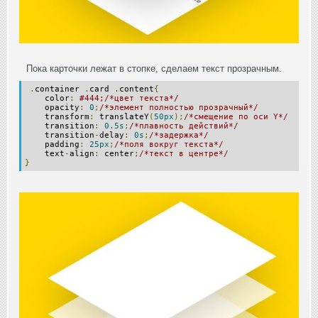
Пока карточки лежат в стопке, сделаем текст прозрачным.
.
container
.
card
.
content
{
color
:
#444;/*цвет текста*/
opacity
:
0
;
/*элемент полностью прозрачный*/
transform
:
translateY
(
50px
);
/*смещение по оси Y*/
transition
:
0.5s
;
/*плавность действий*/
transition
-
delay
:
0s
;
/*задержка*/
padding
:
25px
;
/*поля вокруг текста*/
text
-
align
:
center
;
/*текст в центре*/
}