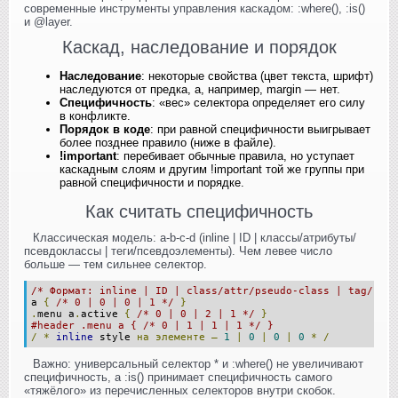
современные инструменты управления каскадом: :where(), :is()
и @layer.
Каскад, наследование и порядок
Наследование
: некоторые свойства (цвет текста, шрифт)
наследуются от предка, а, например, margin — нет.
Специфичность
: «вес» селектора определяет его силу
в конфликте.
Порядок в коде
: при равной специфичности выигрывает
более позднее правило (ниже в файле).
!important
: перебивает обычные правила, но уступает
каскадным слоям и другим !important той же группы при
равной специфичности и порядке.
Как считать специфичность
Классическая модель: a-b-c-d (inline | ID | классы/атрибуты/
псевдоклассы | теги/псевдоэлементы). Чем левее число
больше — тем сильнее селектор.
/* Формат: inline | ID | class/attr/pseudo-class | tag/pseu
a 
{
/* 0 | 0 | 0 | 1 */
}
.
menu a
.
active 
{
/* 0 | 0 | 2 | 1 */
}
#header .menu a { /* 0 | 1 | 1 | 1 */ }
/
*
inline
 style 
на
элементе
—
1
|
0
|
0
|
0
*
/
Важно: универсальный селектор * и :where() не увеличивают
специфичность, а :is() принимает специфичность самого
«тяжёлого» из перечисленных селекторов внутри скобок.