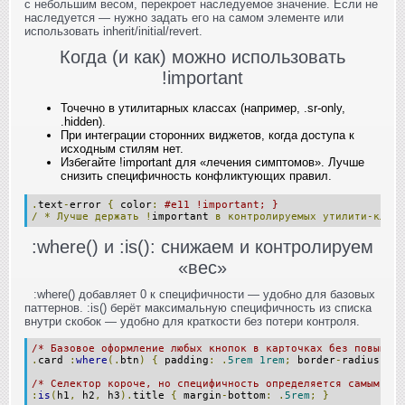
с небольшим весом, перекроет наследуемое значение. Если не
наследуется — нужно задать его на самом элементе или
использовать inherit/initial/revert.
Когда (и как) можно использовать
!important
Точечно в утилитарных классах (например, .sr-only,
.hidden).
При интеграции сторонних виджетов, когда доступа к
исходным стилям нет.
Избегайте !important для «лечения симптомов». Лучше
снизить специфичность конфликтующих правил.
.
text
-
error 
{
 color
:
#e11 !important; }
/
*
Лучше
держать
!
important 
в
контролируемых
утилити-класс
:where() и :is(): снижаем и контролируем
«вес»
:where() добавляет 0 к специфичности — удобно для базовых
паттернов. :is() берёт максимальную специфичность из списка
внутри скобок — удобно для краткости без потери контроля.
/* Базовое оформление любых кнопок в карточках без повышени
.
card 
:
where
(.
btn
)
{
 padding
:
.
5rem
1rem
;
 border
-
radius
:
.
5
/* Селектор короче, но специфичность определяется самым «тя
:
is
(
h1
,
 h2
,
 h3
).
title 
{
 margin
-
bottom
:
.
5rem
;
}