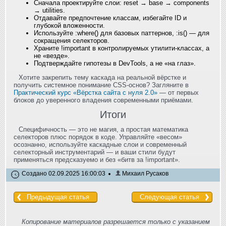
Сначала проектируйте слои: reset → base → components
→ utilities.
Отдавайте предпочтение классам, избегайте ID и
глубокой вложенности.
Используйте :where() для базовых паттернов, :is() — для
сокращения селекторов.
Храните !important в контролируемых утилити-классах, а
не «везде».
Подтверждайте гипотезы в DevTools, а не «на глаз».
Хотите закрепить тему каскада на реальной вёрстке и
получить системное понимание CSS-основ? Загляните в
Практический курс «Вёрстка сайта с нуля 2.0»
— от первых
блоков до уверенного владения современными приёмами.
Итоги
Специфичность — это не магия, а простая математика
селекторов плюс порядок в коде. Управляйте «весом»
осознанно, используйте каскадные слои и современный
селекторный инструментарий — и ваши стили будут
применяться предсказуемо и без «битв за !important».
Создано 02.09.2025 16:00:03
Михаил Русаков
Предыдущая статья
Следующая статья
Копирование материалов разрешается только с указанием