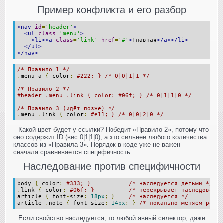
Пример конфликта и его разбор
<nav
id
=
'header'
>
<ul
class
=
'menu'
>
<li><a
class
=
'link'
href
=
'#'
>
Главная
</a></li>
</ul>
</nav>
/* Правило 1 */
.
menu a 
{
 color
:
#222; } /* 0|0|1|1 */
/* Правило 2 */
#header .menu .link { color: #06f; } /* 0|1|1|0 */
/* Правило 3 (идёт позже) */
.
menu 
.
link 
{
 color
:
#e11; } /* 0|0|2|0 */
Какой цвет будет у ссылки? Победит «Правило 2», потому что
оно содержит ID (вес 0|1|1|0), а это сильнее любого количества
классов из «Правила 3». Порядок в коде уже не важен —
сначала сравнивается специфичность.
Наследование против специфичности
body 
{
 color
:
#333; }           /* наследуется детьми */
.
link 
{
 color
:
#06f; }          /* перекрывает наследование
article 
{
 font
-
size
:
18px
;
}
/* наследуется */
article 
.
note 
{
 font
-
size
:
14px
;
}
/* локально меняем разме
Если свойство наследуется, то любой явный селектор, даже