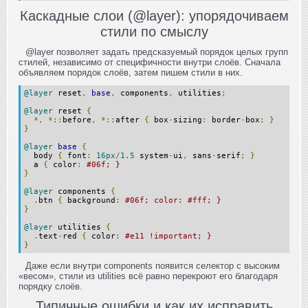
Каскадные слои (@layer): упорядочиваем
стили по смыслу
@layer позволяет задать предсказуемый порядок целых групп
стилей, независимо от специфичности внутри слоёв. Сначала
объявляем порядок слоёв, затем пишем стили в них.
@layer
 reset
,
base
,
 components
,
 utilities
;
@layer
 reset 
{
*,
*::
before
,
*::
after 
{
 box
-
sizing
:
 border
-
box
;
}
}
@layer
base
{
  body 
{
 font
:
16px
/
1.5
 system
-
ui
,
 sans
-
serif
;
}
  a 
{
 color
:
#06f; }
}
@layer
 components 
{
.
btn 
{
 background
:
#06f; color: #fff; }
}
@layer
 utilities 
{
.
text
-
red 
{
 color
:
#e11 !important; }
}
Даже если внутри components появится селектор с высоким
«весом», стили из utilities всё равно перекроют его благодаря
порядку слоёв.
Типичные ошибки и как их исправить