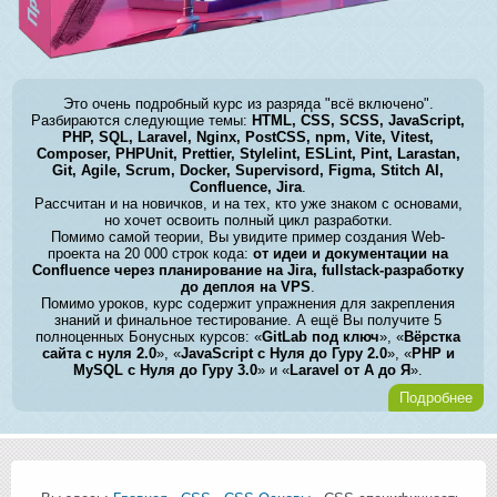
Это очень подробный курс из разряда "всё включено".
Разбираются следующие темы:
HTML, CSS, SCSS, JavaScript,
PHP, SQL, Laravel, Nginx, PostCSS, npm, Vite, Vitest,
Composer, PHPUnit, Prettier, Stylelint, ESLint, Pint, Larastan,
Git, Agile, Scrum, Docker, Supervisord, Figma, Stitch AI,
Confluence, Jira
.
Рассчитан и на новичков, и на тех, кто уже знаком с основами,
но хочет освоить полный цикл разработки.
Помимо самой теории, Вы увидите пример создания Web-
проекта на 20 000 строк кода:
от идеи и документации на
Confluence через планирование на Jira, fullstack-разработку
до деплоя на VPS
.
Помимо уроков, курс содержит упражнения для закрепления
знаний и финальное тестирование. А ещё Вы получите 5
полноценных Бонусных курсов: «
GitLab под ключ
», «
Вёрстка
сайта с нуля 2.0
», «
JavaScript с Нуля до Гуру 2.0
», «
PHP и
MySQL с Нуля до Гуру 3.0
» и «
Laravel от А до Я
».
Подробнее