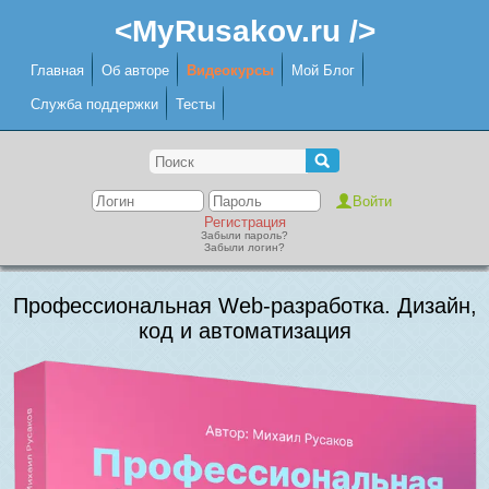
<MyRusakov.ru />
Главная
Об авторе
Видеокурсы
Мой Блог
Служба поддержки
Тесты
Регистрация
Забыли пароль?
Забыли логин?
Профессиональная Web-разработка. Дизайн,
код и автоматизация