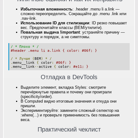
Избыточная вложенность
: .header .menu li a.link —
сложно переопределить. Сокращайте до .menu .link или
.nav-link.
Использование ID для стилизации
: ID резко повышает
вес. Предпочитайте классы (BEM/утилити).
Повальная выдача !important
: устраняйте причину —
структуру и порядок, а не симптомы.
/ * Плохо * /
#header .menu li a.link { color: #06f; }
/
*
Лучше
(
BEM
)
*
/
.
menu__link 
{
 color
:
#06f; }
.
menu__link
--
active 
{
 color
:
#e11; }
Отладка в DevTools
Выделите элемент, вкладка Styles: смотрите
перечёркнутые правила и почему они проиграли
(specificity/order).
В Computed видно итоговые значения и откуда они
пришли.
Экспериментируйте: замените сложный селектор на
:where(...) и проверьте применимость без повышения
веса.
Практический чеклист