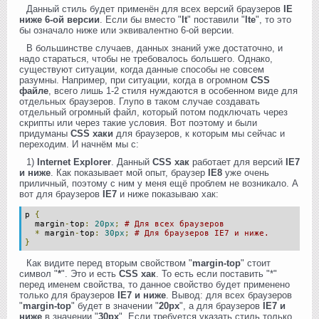
Данный стиль будет применён для всех версий браузеров
IE
ниже 6-ой версии
. Если бы вместо "
lt
" поставили "
lte
", то это
бы означало ниже или эквивалентно 6-ой версии.
В большинстве случаев, данных знаний уже достаточно, и
надо стараться, чтобы не требовалось большего. Однако,
существуют ситуации, когда данные способы не совсем
разумны. Например, при ситуации, когда в огромном
CSS
файле
, всего лишь 1-2 стиля нуждаются в особенном виде для
отдельных браузеров. Глупо в таком случае создавать
отдельный огромный файл, который потом подключать через
скрипты или через такие условия. Вот поэтому и были
придуманы
CSS хаки
для браузеров, к которым мы сейчас и
переходим. И начнём мы с:
1)
Internet Explorer
. Данный
CSS хак
работает для версий
IE7
и ниже
. Как показывает мой опыт, браузер
IE8
уже очень
приличный, поэтому с ним у меня ещё проблем не возникало. А
вот для браузеров
IE7
и ниже показываю хак:
p
{
margin
-
top
:
20px
;
# Для всех браузеров
*
margin
-
top
:
30px
;
# Для браузеров IE7 и ниже.
}
Как видите перед вторым свойством "
margin-top
" стоит
символ "
*
". Это и есть
CSS хак
. То есть если поставить "*"
перед именем свойства, то данное свойство будет применено
только для браузеров
IE7 и ниже
. Вывод: для всех браузеров
"
margin-top
" будет в значении "
20px
", а для браузеров
IE7 и
ниже
в значении "
30px
". Если требуется указать стиль только