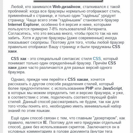
Любой, кто занимался
Web-дизайном
, сталкивался с такой
проблемой: когда все браузеры нормально отображают стиль,
применённый к странице, и только один "гадёныш" уродует
страницу. Чаще всего этим "гадёнышем" становится браузер
Internet Explorer
, особенно 6-я версия и ниже, которыми
пользуются примерно 7-8% пользователей Интернета.
Согласитесь, что это весьма много, чтобы просто так на них
забить. Хотя и другие браузеры (даже современные) иногда
показывают сюрпризы. Поэтому для того, чтобы любой браузер
правильно отображал Вашу страницу и были придуманы
CSS
хаки
.
CSS хак
- это специальный синтаксис стиля
CSS
, который
понимает только один определённый браузер. Причём
CSS
хаки
даже часто различаются для разных версий одного
браузера.
Однако, прежде чем перейти к
CSS хакам
, хочется
рассказать о другом способе разделения стилей, который
более предпочтителен: с использованием
PHP
или
JavaScript
,
в которых мы можем определить тип и версию браузера, и уже,
в соответствии с этим, подключать соответствующий файл
стилей. Данный способ рассматривать не будем, так как для
того чтобы понять его, необходимо иметь минимальный набор
знаний по этим языкам.
Ещё один способ связан с тем, что главным "дезертиром", как
правило, является
IE
. Поэтому для него придуман отдельный
способ, даже без использования скриптов. Заключается он в
условных комментариях в голове документа (внутри тега