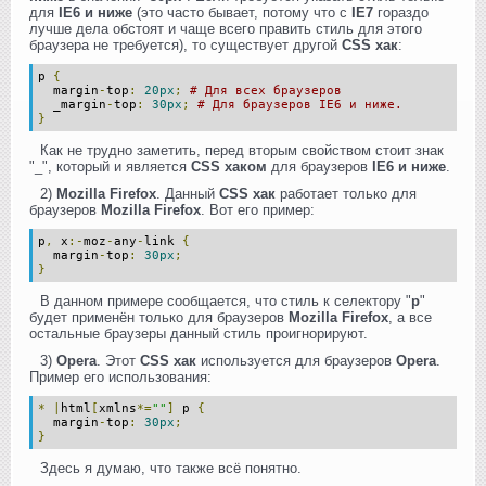
для
IE6 и ниже
(это часто бывает, потому что с
IE7
гораздо
лучше дела обстоят и чаще всего править стиль для этого
браузера не требуется), то существует другой
CSS хак
:
p
{
margin
-
top
:
20px
;
# Для всех браузеров
_margin
-
top
:
30px
;
# Для браузеров IE6 и ниже.
}
Как не трудно заметить, перед вторым свойством стоит знак
"_", который и является
CSS хаком
для браузеров
IE6 и ниже
.
2)
Mozilla Firefox
. Данный
CSS хак
работает только для
браузеров
Mozilla Firefox
. Вот его пример:
p
,
x
:-
moz
-
any
-
link
{
margin
-
top
:
30px
;
}
В данном примере сообщается, что стиль к селектору "
p
"
будет применён только для браузеров
Mozilla Firefox
, а все
остальные браузеры данный стиль проигнорируют.
3)
Opera
. Этот
CSS хак
используется для браузеров
Opera
.
Пример его использования:
*
|
html
[
xmlns
*=
""
]
p
{
margin
-
top
:
30px
;
}
Здесь я думаю, что также всё понятно.