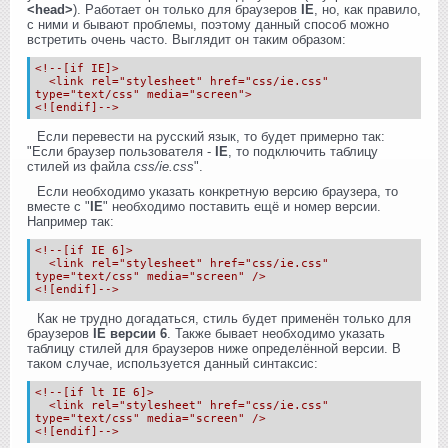
<head>
). Работает он только для браузеров
IE
, но, как правило,
с ними и бывают проблемы, поэтому данный способ можно
встретить очень часто. Выглядит он таким образом:
<!--[if IE]>
<link rel="stylesheet" href="css/ie.css"
type="text/css" media="screen">
<![endif]-->
Если перевести на русский язык, то будет примерно так:
"Если браузер пользователя -
IE
, то подключить таблицу
стилей из файла
css/ie.css
".
Если необходимо указать конкретную версию браузера, то
вместе с "
IE
" необходимо поставить ещё и номер версии.
Например так:
<!--[if IE 6]>
<link rel="stylesheet" href="css/ie.css"
type="text/css" media="screen" />
<![endif]-->
Как не трудно догадаться, стиль будет применён только для
браузеров
IE версии 6
. Также бывает необходимо указать
таблицу стилей для браузеров ниже определённой версии. В
таком случае, используется данный синтаксис:
<!--[if lt IE 6]>
<link rel="stylesheet" href="css/ie.css"
type="text/css" media="screen" />
<![endif]-->