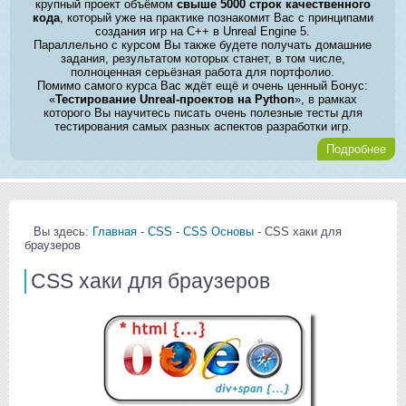
крупный проект объёмом
свыше 5000 строк качественного
кода
, который уже на практике познакомит Вас с принципами
создания игр на C++ в Unreal Engine 5.
Параллельно с курсом Вы также будете получать домашние
задания, результатом которых станет, в том числе,
полноценная серьёзная работа для портфолио.
Помимо самого курса Вас ждёт ещё и очень ценный Бонус:
«
Тестирование Unreal-проектов на Python
», в рамках
которого Вы научитесь писать очень полезные тесты для
тестирования самых разных аспектов разработки игр.
Подробнее
Вы здесь:
Главная
-
CSS
-
CSS Основы
- CSS хаки для
браузеров
CSS хаки для браузеров