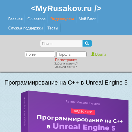
<MyRusakov.ru />
Главная
Об авторе
Видеокурсы
Мой Блог
Служба поддержки
Тесты
Регистрация
Забыли пароль?
Забыли логин?
Программирование на C++ в Unreal Engine 5