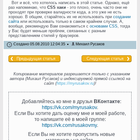
Вот и всё, что хотелось написать в этой статье. Однако, ещё
раз напоминаю, что
CSS хаки
- это плохо, очень часто они не
проходят при проверке валидности кода, а это уже не есть
хорошо. В общем, старайтесь их не использовать при
создании
сайта
или использовать только в самом крайнем случае. А,
вообще, рекомендую Вам ознакомиться с
основами CSS
, тогда
у Вас будет меньше проблем, связанных с разным
представлением стилей у браузеров.
Создано 05.08.2010 12:04:35
Михаил Русаков
Предыдущая статья
Следующая статья
Копирование материалов разрешается только с указанием
автора (Михаил Русаков) и индексируемой прямой ссылкой на
сайт (
https://myrusakov.ru
)!
Добавляйтесь ко мне в друзья
ВКонтакте
:
https://vk.com/myrusakov
.
Если Вы хотите дать оценку мне и моей работе,
то напишите её в моей группе:
https://vk.com/rusakovmy
.
Если Вы не хотите пропустить новые
материалы на сайте,