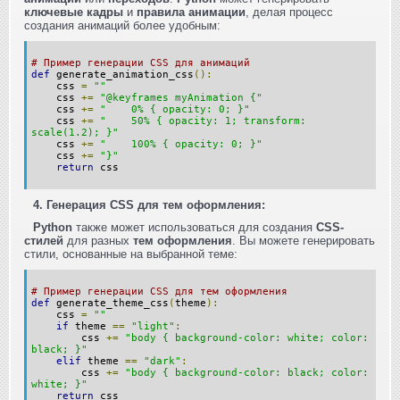
ключевые кадры
и
правила анимации
, делая процесс
создания анимаций более удобным:
# Пример генерации CSS для анимаций
def
generate_animation_css
():
css
=
""
css
+=
"@keyframes myAnimation {"
css
+=
" 0% { opacity: 0; }"
css
+=
" 50% { opacity: 1; transform:
scale(1.2); }"
css
+=
" 100% { opacity: 0; }"
css
+=
"}"
return
css
4. Генерация CSS для тем оформления:
Python
также может использоваться для создания
CSS-
стилей
для разных
тем оформления
. Вы можете генерировать
стили, основанные на выбранной теме:
# Пример генерации CSS для тем оформления
def
generate_theme_css
(
theme
):
css
=
""
if
theme
==
"light"
:
css
+=
"body { background-color: white; color:
black; }"
elif
theme
==
"dark"
:
css
+=
"body { background-color: black; color:
white; }"
return
css