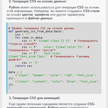
2. Генерация CSS на основе данных:
Python
может использоваться для генерации
CSS
на основе
этой информации. Например, вы можете создавать
CSS-стили
на основе
цветов
,
шрифтов
или других параметров,
хранящихся в
файлах данных
:
# Пример генерации CSS на основе данных
def
generate_css_from_data
(
data
):
css
=
""
for
item
in
data
:
css
+=
f
".{item['class']} {{"
# Генерировать
**классы стилей**
css
+=
f
" color: {item['color']};"
#
Генерировать **цвет текста**
css
+=
f
" font-size:
{item['font_size']}px;"
# Генерировать **размер
шрифта**
css
+=
"}"
return
css
data
=
[
{
"class"
:
"header"
,
"color"
:
"red"
,
"font_size"
:
24
},
{
"class"
:
"content"
,
"color"
:
"blue"
,
"font_size"
:
18
},
]
3. Генерация CSS для анимаций:
Еще одним полезным сценарием является создание
CSS-
анимаций
или
переходов
.
Python
может генерировать