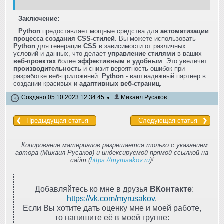
Заключение:
Python
предоставляет мощные средства для
автоматизации
процесса создания CSS-стилей
. Вы можете использовать
Python
для генерации
CSS
в зависимости от различных
условий и данных, что делает
управление стилями
в ваших
веб-проектах
более
эффективным
и
удобным
. Это увеличит
производительность
и снизит вероятность ошибок при
разработке веб-приложений.
Python
- ваш надежный партнер в
создании красивых и
адаптивных веб-страниц
.
Создано 05.10.2023 12:34:45
Михаил Русаков
Предыдущая статья
Следующая статья
Копирование материалов разрешается только с указанием
автора (Михаил Русаков) и индексируемой прямой ссылкой на
сайт (
https://myrusakov.ru
)!
Добавляйтесь ко мне в друзья
ВКонтакте
:
https://vk.com/myrusakov
.
Если Вы хотите дать оценку мне и моей работе,
то напишите её в моей группе: