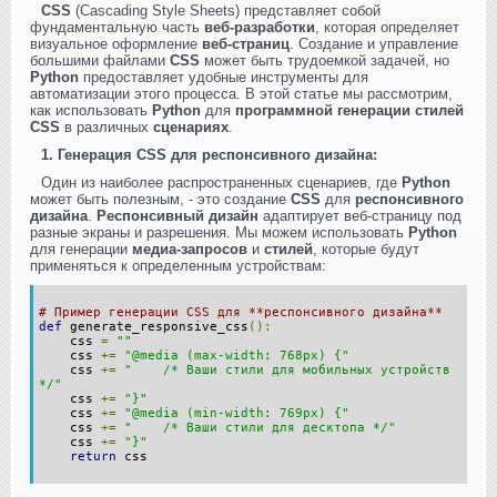
CSS
(Cascading Style Sheets) представляет собой
фундаментальную часть
веб-разработки
, которая определяет
визуальное оформление
веб-страниц
. Создание и управление
большими файлами
CSS
может быть трудоемкой задачей, но
Python
предоставляет удобные инструменты для
автоматизации этого процесса. В этой статье мы рассмотрим,
как использовать
Python
для
программной генерации стилей
CSS
в различных
сценариях
.
1. Генерация CSS для респонсивного дизайна:
Один из наиболее распространенных сценариев, где
Python
может быть полезным, - это создание
CSS
для
респонсивного
дизайна
.
Респонсивный дизайн
адаптирует веб-страницу под
разные экраны и разрешения. Мы можем использовать
Python
для генерации
медиа-запросов
и
стилей
, которые будут
применяться к определенным устройствам:
# Пример генерации CSS для **респонсивного дизайна**
def
generate_responsive_css
():
css
=
""
css
+=
"@media (max-width: 768px) {"
css
+=
" /* Ваши стили для мобильных устройств
*/"
css
+=
"}"
css
+=
"@media (min-width: 769px) {"
css
+=
" /* Ваши стили для десктопа */"
css
+=
"}"
return
css