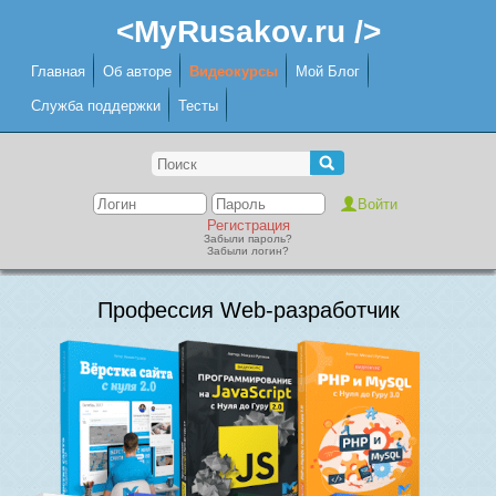
<MyRusakov.ru />
Главная
Об авторе
Видеокурсы
Мой Блог
Служба поддержки
Тесты
Регистрация
Забыли пароль?
Забыли логин?
Профессия Web-разработчик