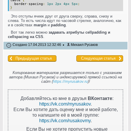
table
{
border
-
spacing
:
1px
2px
4px
5px
;
}
Это отступы ячеек друг от друга сверху, справа, снизу и
слева. То есть числа идут по часовой стрелке, аналогично, как
и в свойствах
margin
и
padding
.
Вот так легко можно
задавать атрибуты cellpadding и
cellspacing на CSS
.
Создано 17.04.2013 12:32:46
Михаил Русаков
Предыдущая статья
Следующая статья
Копирование материалов разрешается только с указанием
автора (Михаил Русаков) и индексируемой прямой ссылкой на
сайт (
https://myrusakov.ru
)!
Добавляйтесь ко мне в друзья
ВКонтакте
:
https://vk.com/myrusakov
.
Если Вы хотите дать оценку мне и моей работе,
то напишите её в моей группе:
https://vk.com/rusakovmy
.
Если Вы не хотите пропустить новые