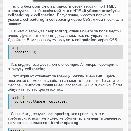
Те, кто беспокоится о валидности своей вёрстки по
HTML5
,
столкнулись с той проблемой, что в
HTML5 убрали атрибуты
cellpadding и cellspacing
. Безусловно, имеется вариант
указать cellpadding и cellspacing через CSS
, о чём я сейчас и
напишу.
Начнём с атрибута
cellpadding
, отвечающего за поля внутри
ячеек. Думаю, что многие догадались, как им управлять.
Давайте с Вами попробуем обнулить
cellpadding через CSS
:
td
{
padding
:
0
;
}
Как видите, всё достаточно очевидно. А теперь перейдём к
атрибуту
cellspacing
.
Этот атрибут отвечает за границы между ячейками. Здесь
несколько сложнее и свойства зависят от того, что Вы хотите
сделать: обнулить границы или поставить иные значения. Если
обнулить, то это делается так:
table
{
border
-
collapse
:
collapse
;
}
Данный код обнулит
cellspacing
, как правило, это и
требуется. А если же нужно не обнулить, а изменить значения,
то можно использовать
border-spacing
: