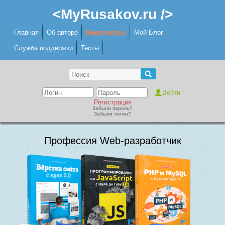
<MyRusakov.ru />
Главная
Об авторе
Видеокурсы
Мой Блог
Служба поддержки
Тесты
Регистрация
Забыли пароль?
Забыли логин?
Профессия Web-разработчик