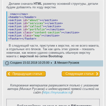
Делаем сначала
HTML
разметку основной структуры, детали
будем добавлять по ходу верстки.
<nav></nav>
<header></header>
<section
id
=
"about"
></section>
<section
id
=
"services"
></section>
<section
id
=
"callout"
></section>
<section
id
=
"portfolio"
></section>
<section
class
=
"content-section"
></section>
<section
class
=
"map"
></section>
<footer></footer>
В следующей части, приступим к верстке, но не всего макета,
а отдельных его блоков. Так как цель этих уроков – показать
новичкам, как можно удачно совмещать обычную верстку
макета с
версткой по сетке Bootstrap
.
Создано 15.02.2018 10:25:00
Михаил Русаков
Предыдущая статья
Следующая статья
Копирование материалов разрешается только с указанием
автора (Михаил Русаков) и индексируемой прямой ссылкой на
сайт (
https://myrusakov.ru
)!