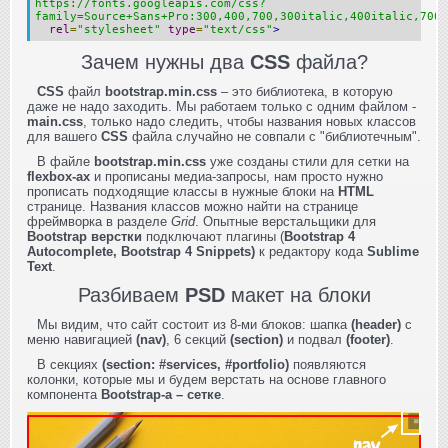
https://fonts.googleapis.com/css?
family=Source+Sans+Pro:300,400,700,300italic,400italic,700i
rel
=
"stylesheet"
type
=
"text/css"
>
Зачем нужны два
CSS
файла?
CSS
файл
bootstrap.min.css
– это библиотека, в которую
даже не надо заходить. Мы работаем только с одним файлом -
main.css
, только надо следить, чтобы названия новых классов
для вашего
CSS
файла случайно не совпали с "библиотечным".
В файле
bootstrap.min.css
уже созданы стили для сетки на
flexbox-ах
и прописаны медиа-запросы, нам просто нужно
прописать подходящие классы в нужные блоки на
HTML
странице. Названия классов можно найти на странице
фреймворка в разделе
Grid
. Опытные верстальщики для
Bootstrap верстки
подключают плагины (
Bootstrap 4
Autocomplete, Bootstrap 4 Snippets)
к редактору кода
Sublime
Text
.
Разбиваем
PSD
макет на блоки
Мы видим, что сайт состоит из 8-ми блоков: шапка
(header)
с
меню навигацией
(nav)
, 6 секций
(section)
и подвал
(footer)
.
В секциях
(section: #services, #portfolio)
появляются
колонки, которые мы и будем верстать на основе главного
компонента
Bootstrap-а – сетке
.