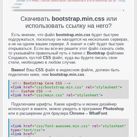
Скачивать
bootstrap.min.css
или
использовать ссылку на него?
Есть мнение, что файл
bootstrap.min.css
будет быстрее
подгружаться, поскольку он находится на нескольких серверах,
а не на одном вашем сервере. А значит и сайт будет быстрее
открываться. Если вы все-же решите этот файл скачать себе,
то указывайте правильный путь к папке с
Bootstrap
файлами.
Создавать пустой
CSS
файл, куда вы будете писать свои
стили, необходимо в любом случае.
Важно!
Ваш
CSS
файл в индексном файле, должен быть
подключен ниже, чем
bootstrap.min.css
.
<!-- Bootstrap Core CSS -->
<link
href
=
"css/bootstrap.min.css"
rel
=
"stylesheet"
>
<!-- Custom CSS -->
<link
href
=
"css/main.css"
rel
=
"stylesheet"
>
Подключаем шрифты. Какие шрифты и иконки дизайнер
использует в макете, можно увидеть в программе
Photoshop
или в расширении для браузера
Chrome – WhatFont
.
<link
href
=
"css/font-awesome.min.css"
rel
=
"stylesheet"
type
=
"text/css"
>
<link
href
=
"