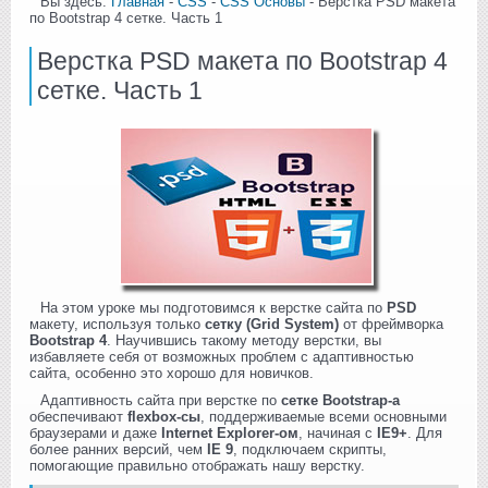
Вы здесь:
Главная
-
CSS
-
CSS Основы
- Верстка PSD макета
по Bootstrap 4 сетке. Часть 1
Верстка PSD макета по Bootstrap 4
сетке. Часть 1
На этом уроке мы подготовимся к верстке сайта по
PSD
макету, используя только
сетку (Grid System)
от фреймворка
Bootstrap 4
. Научившись такому методу верстки, вы
избавляете себя от возможных проблем с адаптивностью
сайта, особенно это хорошо для новичков.
Адаптивность сайта при верстке по
сетке Bootstrap-а
обеспечивают
flexbox-сы
, поддерживаемые всеми основными
браузерами и даже
Internet Explorer-ом
, начиная с
IE9+
. Для
более ранних версий, чем
IE 9
, подключаем скрипты,
помогающие правильно отображать нашу верстку.