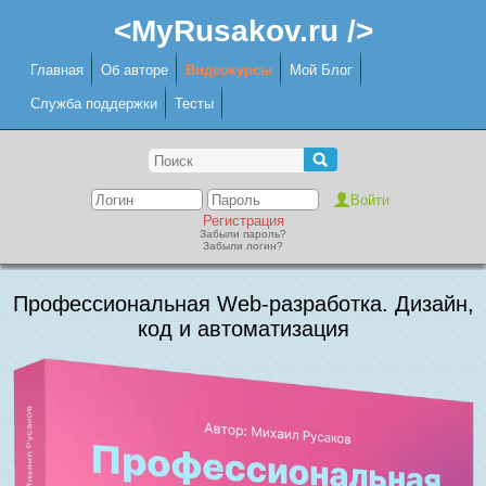
<MyRusakov.ru />
Главная
Об авторе
Видеокурсы
Мой Блог
Служба поддержки
Тесты
Регистрация
Забыли пароль?
Забыли логин?
Профессиональная Web-разработка. Дизайн,
код и автоматизация