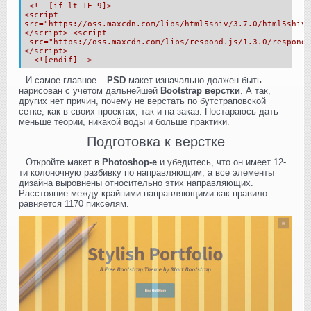
<!--[if lt IE 9]>
<script
src="https://oss.maxcdn.com/libs/html5shiv/3.7.0/html5shiv.
</script> <script
src="https://oss.maxcdn.com/libs/respond.js/1.3.0/respond.
</script>
<![endif]-->
И самое главное –
PSD
макет изначально должен быть
нарисован с учетом дальнейшей
Bootstrap верстки
. А так,
других нет причин, почему не верстать по бутстраповской
сетке, как в своих проектах, так и на заказ. Постараюсь дать
меньше теории, никакой воды и больше практики.
Подготовка к верстке
Откройте макет в
Photoshop-е
и убедитесь, что он имеет 12-
ти колоночную разбивку по направляющим, а все элементы
дизайна выровнены относительно этих направляющих.
Расстояние между крайними направляющими как правило
равняется 1170 пикселям.