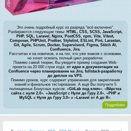
Это очень подробный курс из разряда "всё включено".
Разбираются следующие темы:
HTML, CSS, SCSS, JavaScript,
PHP, SQL, Laravel, Nginx, PostCSS, npm, Vite, Vitest,
Composer, PHPUnit, Prettier, Stylelint, ESLint, Pint, Larastan,
Git, Agile, Scrum, Docker, Supervisord, Figma, Stitch AI,
Confluence, Jira
.
Рассчитан и на новичков, и на тех, кто уже знаком с основами,
но хочет освоить полный цикл разработки.
Помимо самой теории, Вы увидите пример создания Web-
проекта на 20 000 строк кода:
от идеи и документации на
Confluence через планирование на Jira, fullstack-разработку
до деплоя на VPS
.
Помимо уроков, курс содержит упражнения для закрепления
знаний и финальное тестирование. А ещё Вы получите 5
полноценных Бонусных курсов: «
GitLab под ключ
», «
Вёрстка
сайта с нуля 2.0
», «
JavaScript с Нуля до Гуру 2.0
», «
PHP и
MySQL с Нуля до Гуру 3.0
» и «
Laravel от А до Я
».
Подробнее