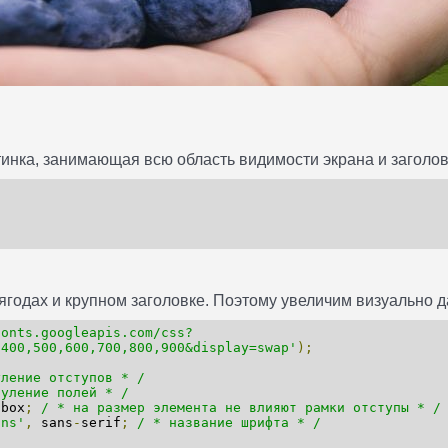
тинка, занимающая всю область видимости экрана и заголов
ягодах и крупном заголовке. Поэтому увеличим визуально д
fonts.googleapis.com/css?
,400,500,600,700,800,900&display=swap'
);
уление отступов * /
нуление полей * /
-
box
;
/ * на размер элемента не влияют рамки отступы * /
ins'
,
sans
-
serif
;
/ * название шрифта * /