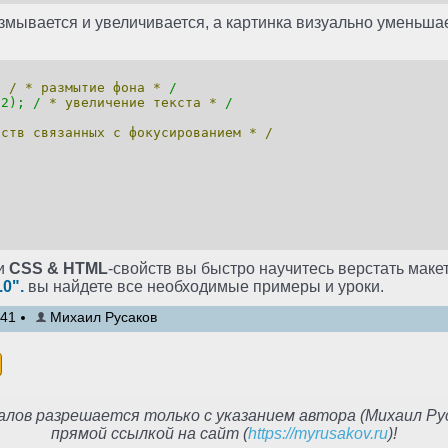
змывается и увеличивается, а картинка визуально уменьшае
;
/
*
размытие
фона
*
/
2); /
*
увеличение
текста
*
/
йств
связанных
с
фокусированием
*
/
и
CSS & HTML
-свойств вы быстро научитесь верстать маке
.0".
вы найдете все необходимые примеры и уроки.
:41
Михаил Русаков
лов разрешается только с указанием автора (Михаил Рус
прямой ссылкой на сайт (
https://myrusakov.ru
)!