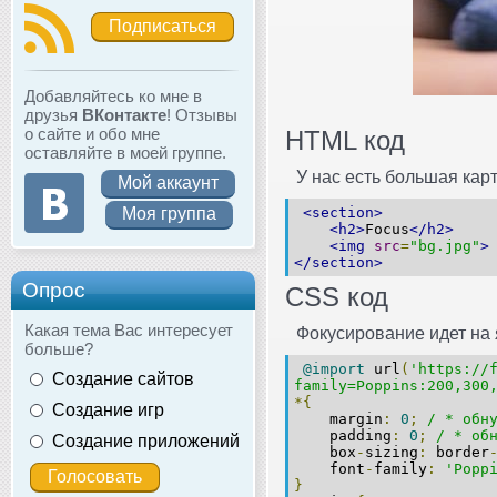
Подписаться
Добавляйтесь ко мне в
друзья
ВКонтакте
! Отзывы
о сайте и обо мне
HTML код
оставляйте в моей группе.
У нас есть большая кар
Мой аккаунт
Моя группа
<section>
<h2>
Focus
</h2>
<img
src
=
"bg.jpg"
>
</section>
Опрос
CSS код
Какая тема Вас интересует
Фокусирование идет на 
больше?
@import
url
(
'https://
Создание сайтов
family=Poppins:200,300
*{
Создание игр
margin
:
0
;
/ * обн
padding
:
0
;
/ * об
Создание приложений
box
-
sizing
:
border
font
-
family
:
'Popp
}