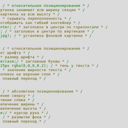
;
/ * относительное позиционирование * /
артинка
занимает
всю
ширину
секции
*
/
картинка
на
всю
высоту
*
/
/
*
скрывать
переполненность
*
/
отображать
как
гибкий
контейнер
*
/
nter; /
*
заголовок
в
центре
по
горизонтали
*
/
; /
*
заголовок
в
центре
по
вертикали
*
/
jpg); /
*
установка
фоновой
картинки
*
/
 /
*
относительное
позиционирование
*
/
вет
шрифта
*
/
*
размер
шрифта
*
/
ercase;/
*
заглавные
буквы
*
/
5px rgba(0,0,0,0.2); /
*
тень
у
текста
*
/
/
*
значение
жирности
текста
*
/
головок
на
верхнем
слое
*
/
*
плавный
переход
*
/
 /
*
абсолютное
позиционирование
*
/
чение
сверху
*
/
ачение
слева
*
/
величение
ширины
*
/
увеличение
высоты
*
/
e;/
*
курсор
рука
*
/
 /
*
размытие
фона
*
/
*
плавный
переход
*
/