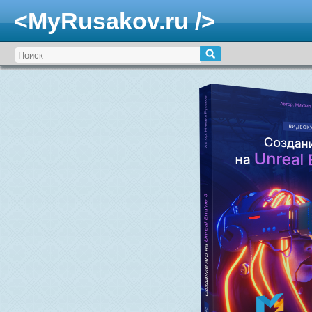
<MyRusakov.ru />