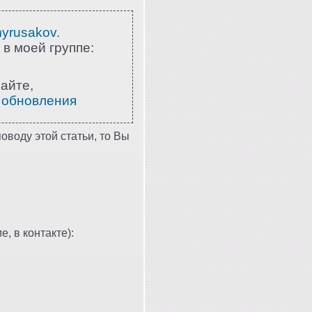
myrusakov
.
 в моей группе:
айте,
 обновления
оводу этой статьи, то Вы
, в контакте):