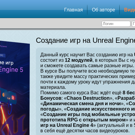
Главная
Об авторе
Вид
Создание игр на Unreal Engin
Данный курс научит Вас созданию игр на
состоит из
12 модулей
, в которых Вы с н
и сможете создавать самые разные игры.
В курсе Вы получите всю необходимую те
также увидите массу практических приме
почти к каждому уроку идут упражнения 
материала.
Помимо самого курса Вас ждёт ещё
8 бе
Бонусов
: «
Chaos Destruction
», «
Разраб
«
Динамическая смена дня и ночи
», «
Со
погоды
», «
Создание искусственного и
«
Создание игры под мобильные устр
прототипа RPG с открытым миром
» и 
игр на Unreal Engine 4
» (актуальный и в
в себя ещё десятки часов видеоуроков.