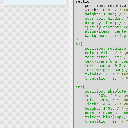
section
{
position
:
relative
width
:
100
%;
/
*
к
height: 100vh; /
*
overflow: hidden; 
display: flex; /
*
justify-content: ce
align-items: center
background: url(bg.
}
h2{
position: relative;
color: #fff; /
*
ц
font-size: 12em; /
text-transform: upp
text-shadow: 0 5px 2
font-weight: 800; 
z-index: 2; /
*
за
transition: 2s; /
}
img{
position: absolute;
top: -20%; /
*
зна
left: -20%; /
*
зн
width: 140%; /
*
у
height: 140%; /
*
pointer-events: non
filter: blur(10px);
transition: 2s; /
}