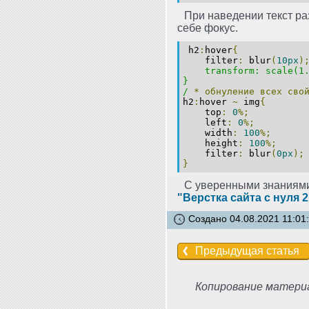
При наведении текст ра
себе фокус.
h2
:
hover
{
filter
:
blur
(
10px
)
transform: scale(1.
}
/
*
обнуление
всех
сво
h2
:
hover
~
img
{
top
:
0
%;
left
:
0
%;
width
:
100
%;
height
:
100
%;
filter
:
blur
(
0px
);
}
С уверенными знаниям
"Верстка сайта с нуля 2
Создано 04.08.2021 11:01
Предыдущая статья
Копирование материа