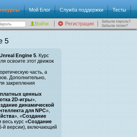
еокурсы
Мой Блог
Служба поддержки
Тесты
Забыли пароль?
Регистрация
Забыли логин?
e 5
Unreal Engine 5
. Курс
уля освоите этот движок
оретическую часть, а
ров. Дополнительно,
для закрепления
сплатных ценных
отка 2D-игры
»,
здание динамической
нтеллекта для NPC
»,
ойства
», «
Создание
и весь курс «
Создание
 5-й версии), включающий