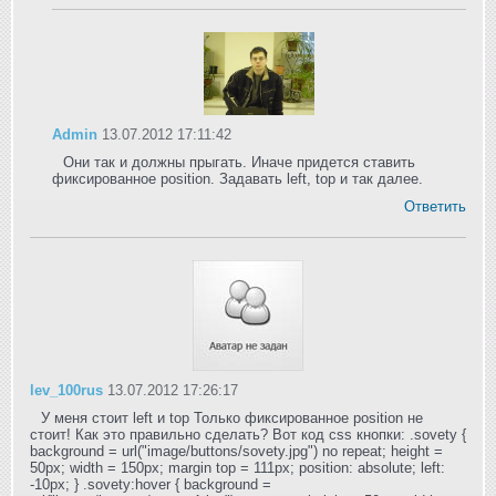
Admin
13.07.2012 17:11:42
Они так и должны прыгать. Иначе придется ставить
фиксированное position. Задавать left, top и так далее.
Ответить
lev_100rus
13.07.2012 17:26:17
У меня стоит left и top Только фиксированное position не
стоит! Как это правильно сделать? Вот код css кнопки: .sovety {
background = url("image/buttons/sovety.jpg") no repeat; height =
50px; width = 150px; margin top = 111px; position: absolute; left:
-10px; } .sovety:hover { background =