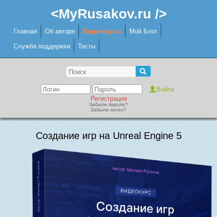
<MyRusakov.ru />
Главная
Об авторе
Видеокурсы
Мой Блог
Служба поддержки
Тесты
Регистрация
Забыли пароль?
Забыли логин?
Создание игр на Unreal Engine 5