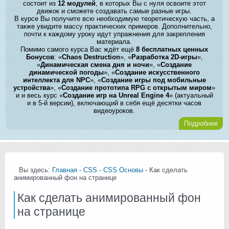
состоит из
12 модулей
, в которых Вы с нуля освоите этот
движок и сможете создавать самые разные игры.
В курсе Вы получите всю необходимую теоретическую часть, а
также увидите массу практических примеров. Дополнительно,
почти к каждому уроку идут упражнения для закрепления
материала.
Помимо самого курса Вас ждёт ещё
8 бесплатных ценных
Бонусов
: «
Chaos Destruction
», «
Разработка 2D-игры
»,
«
Динамическая смена дня и ночи
», «
Создание
динамической погоды
», «
Создание искусственного
интеллекта для NPC
», «
Создание игры под мобильные
устройства
», «
Создание прототипа RPG с открытым миром
»
и и весь курс «
Создание игр на Unreal Engine 4
» (актуальный
и в 5-й версии), включающий в себя ещё десятки часов
видеоуроков.
Подробнее
Вы здесь:
Главная
-
CSS
-
CSS Основы
- Как сделать
анимированный фон на странице
Как сделать анимированный фон
на странице