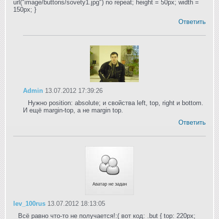
url("image/buttons/sovety1.jpg") no repeat; height = 50px; width =
150px; }
Ответить
Admin
13.07.2012 17:39:26
Нужно position: absolute; и свойства left, top, right и bottom.
И ещё margin-top, а не margin top.
Ответить
lev_100rus
13.07.2012 18:13:05
Всё равно что-то не получается!:( вот код: .but { top: 220px;