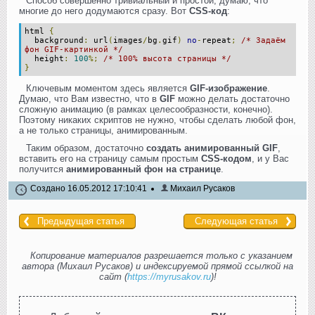
Способ совершенно тривиальный и простой, думаю, что
многие до него додумаются сразу. Вот
CSS-код
:
html
{
background
:
url
(
images
/
bg
.
gif
)
no
-
repeat
;
/* Задаём
фон GIF-картинкой */
height
:
100
%;
/* 100% высота страницы */
}
Ключевым моментом здесь является
GIF-изображение
.
Думаю, что Вам известно, что в
GIF
можно делать достаточно
сложную анимацию (в рамках целесообразности, конечно).
Поэтому никаких скриптов не нужно, чтобы сделать любой фон,
а не только страницы, анимированным.
Таким образом, достаточно
создать анимированный GIF
,
вставить его на страницу самым простым
CSS-кодом
, и у Вас
получится
анимированный фон на странице
.
Создано 16.05.2012 17:10:41
Михаил Русаков
Предыдущая статья
Следующая статья
Копирование материалов разрешается только с указанием
автора (Михаил Русаков) и индексируемой прямой ссылкой на
сайт (
https://myrusakov.ru
)!