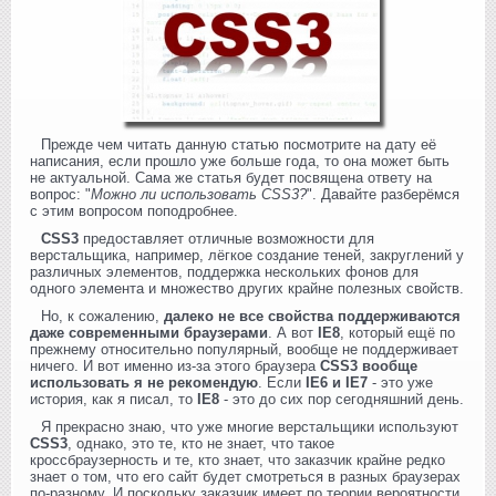
Прежде чем читать данную статью посмотрите на дату её
написания, если прошло уже больше года, то она может быть
не актуальной. Сама же статья будет посвящена ответу на
вопрос: "
Можно ли использовать CSS3?
". Давайте разберёмся
с этим вопросом поподробнее.
CSS3
предоставляет отличные возможности для
верстальщика, например, лёгкое создание теней, закруглений у
различных элементов, поддержка нескольких фонов для
одного элемента и множество других крайне полезных свойств.
Но, к сожалению,
далеко не все свойства поддерживаются
даже современными браузерами
. А вот
IE8
, который ещё по
прежнему относительно популярный, вообще не поддерживает
ничего. И вот именно из-за этого браузера
CSS3 вообще
использовать я не рекомендую
. Если
IE6 и IE7
- это уже
история, как я писал, то
IE8
- это до сих пор сегодняшний день.
Я прекрасно знаю, что уже многие верстальщики используют
CSS3
, однако, это те, кто не знает, что такое
кроссбраузерность и те, кто знает, что заказчик крайне редко
знает о том, что его сайт будет смотреться в разных браузерах
по-разному. И поскольку заказчик имеет по теории вероятности