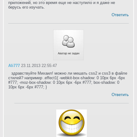
приложений, но это время еще не наступило и я даже не
берусь его изучать.
Ответить
Ali777
23.11.2013 22:55:47
здравствуйте Михаил! можно ли мешать css2 и css3 в файле
стилей? например .effect1{ -webkit-box-shadow: 0 10px 6px -6px
#777; -moz-box-shadow: 0 10px 6px -6px #777; box-shadow: 0
10px 6px -6px #777; }
Ответить