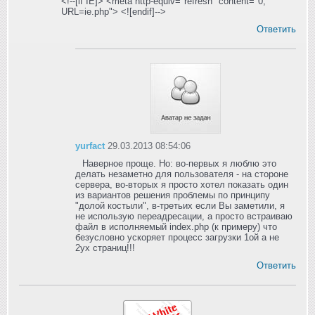
<!--[if IE]> <meta http-equiv="refresh" content="0;
URL=ie.php"> <![endif]-->
Ответить
yurfact
29.03.2013 08:54:06
Наверное проще. Но: во-первых я люблю это
делать незаметно для пользователя - на стороне
сервера, во-вторых я просто хотел показать один
из вариантов решения проблемы по принципу
"долой костыли", в-третьих если Вы заметили, я
не использую переадресации, а просто встраиваю
файл в исполняемый index.php (к примеру) что
безусловно ускоряет процесс загрузки 1ой а не
2ух страниц!!!
Ответить