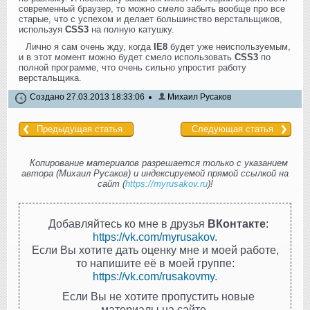
современный браузер, то можно смело забыть вообще про все
старые, что с успехом и делает большинство верстальщиков,
используя
CSS3
на полную катушку.
Лично я сам очень жду, когда
IE8
будет уже неиспользуемым,
и в этот момент можно будет смело использовать
CSS3
по
полной программе, что очень сильно упростит работу
верстальщика.
Создано 27.03.2013 18:33:06
Михаил Русаков
Предыдущая статья
Следующая статья
Копирование материалов разрешается только с указанием
автора (Михаил Русаков) и индексируемой прямой ссылкой на
сайт (
https://myrusakov.ru
)!
Добавляйтесь ко мне в друзья
ВКонтакте
:
https://vk.com/myrusakov
.
Если Вы хотите дать оценку мне и моей работе,
то напишите её в моей группе:
https://vk.com/rusakovmy
.
Если Вы не хотите пропустить новые
материалы на сайте,