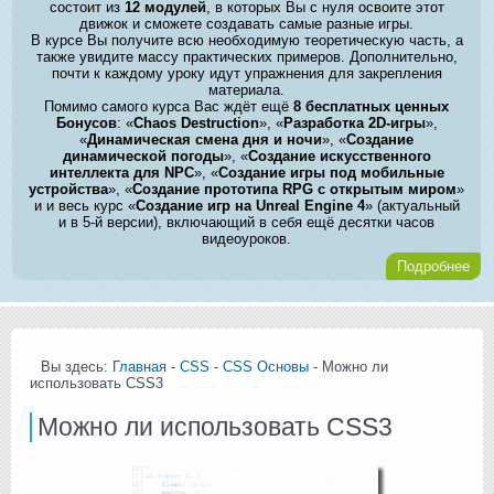
состоит из
12 модулей
, в которых Вы с нуля освоите этот
движок и сможете создавать самые разные игры.
В курсе Вы получите всю необходимую теоретическую часть, а
также увидите массу практических примеров. Дополнительно,
почти к каждому уроку идут упражнения для закрепления
материала.
Помимо самого курса Вас ждёт ещё
8 бесплатных ценных
Бонусов
: «
Chaos Destruction
», «
Разработка 2D-игры
»,
«
Динамическая смена дня и ночи
», «
Создание
динамической погоды
», «
Создание искусственного
интеллекта для NPC
», «
Создание игры под мобильные
устройства
», «
Создание прототипа RPG с открытым миром
»
и и весь курс «
Создание игр на Unreal Engine 4
» (актуальный
и в 5-й версии), включающий в себя ещё десятки часов
видеоуроков.
Подробнее
Вы здесь:
Главная
-
CSS
-
CSS Основы
- Можно ли
использовать CSS3
Можно ли использовать CSS3