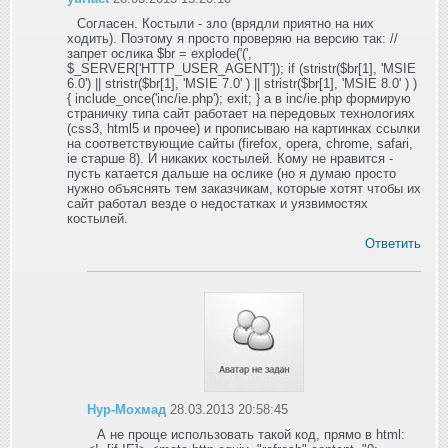
Согласен. Костыли - зло (врядли приятно на них
ходить). Поэтому я просто проверяю на версию так: //
запрет ослика $br = explode('(',
$_SERVER['HTTP_USER_AGENT']); if (stristr($br[1], 'MSIE
6.0') || stristr($br[1], 'MSIE 7.0' ) || stristr($br[1], 'MSIE 8.0' ) )
{ include_once('inc/ie.php'); exit; } а в inc/ie.php формирую
страничку типа сайт работает на передовых технологиях
(css3, html5 и прочее) и прописываю на картинках ссылки
на соответствующие сайты (firefox, opera, chrome, safari,
ie старше 8). И никаких костылей. Кому не нравится -
пусть катается дальше на ослике (но я думаю просто
нужно объяснять тем заказчикам, которые хотят чтобы их
сайт работал везде о недостатках и уязвимостях
костылей.
Ответить
Нур-Мохмад
28.03.2013 20:58:45
А не проще использовать такой код, прямо в html: