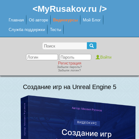
<MyRusakov.ru />
Главная
Об авторе
Видеокурсы
Мой Блог
Служба поддержки
Тесты
Регистрация
Забыли пароль?
Забыли логин?
Создание игр на Unreal Engine 5