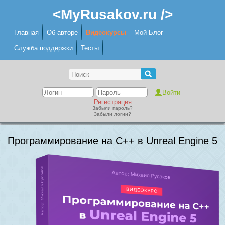
<MyRusakov.ru />
Главная
Об авторе
Видеокурсы
Мой Блог
Служба поддержки
Тесты
Регистрация
Забыли пароль?
Забыли логин?
Программирование на C++ в Unreal Engine 5