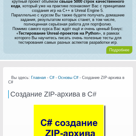
крупный проект объёмом
свыше 5000 строк качественного
кода
, который уже на практике познакомит Вас с принципами
создания игр на C++ в Unreal Engine 5.
Параллельно с курсом Вы также будете получать домашние
задания, результатом которых станет, в том числе,
полноценная серьёзная работа для портфолио.
Помимо самого курса Вас ждёт ещё и очень ценный Бонус:
«
Тестирование Unreal-проектов на Python
», в рамках
которого Вы научитесь писать очень полезные тесты для
тестирования самых разных аспектов разработки игр.
Подробнее
Вы здесь:
Главная
-
C#
-
Основы C#
- Создание ZIP-архива в
С#
Создание ZIP-архива в С#