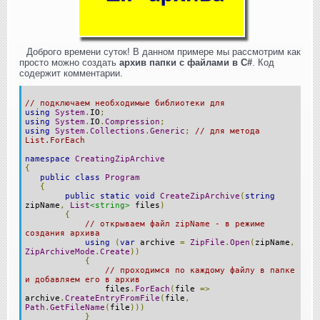
Доброго времени суток! В данном примере мы рассмотрим как
просто можно создать
архив папки с файлами в C#
. Код
содержит комментарии.
// подключаем необходимые библиотеки для
using
System
.
IO
;
using
System
.
IO
.
Compression
;
using
System
.
Collections
.
Generic
;
// для метода
List.ForEach
namespace
CreatingZipArchive
{
public
class
Program
{
public
static
void
CreateZipArchive
(
string
zipName
,
List
<string>
files
)
{
// открываем файл zipName - в режиме
создания архива
using
(
var
archive
=
ZipFile
.
Open
(
zipName
,
ZipArchiveMode
.
Create
))
{
// проходимся по каждому файлу в папке
и добавляем его в архив
files
.
ForEach
(
file
=>
archive
.
CreateEntryFromFile
(
file
,
Path
.
GetFileName
(
file
)))
}