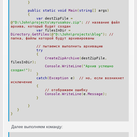
}
public
static
void
Main
(
string
[]
args
)
{
var
destZipFile
=
@
"D:\John\projects\myrusakov.zip"
;
// название файл
архива, который будет создан
var
filesInDir
=
Directory
.
GetFiles
(@
"D:\John\projects\blog"
);
//
папка, файлы которой будут архивированы
// пытаемся выполнить архивацию
try
{
CreateZipArchive
(
destZipFile
,
filesInDir
);
Console
.
WriteLine
(
"Архив успешно
создан!"
);
}
catch
(
Exception
e
)
// но, если возникнет
исключение
{
// отображаем ошибку
Console
.
WriteLine
(
e
.
Message
);
}
}
}
}
Далее выполняем команду: