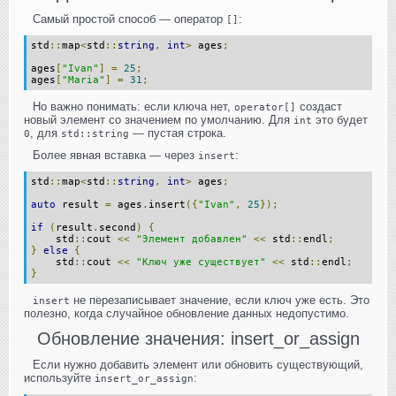
Самый простой способ — оператор
:
[]
std
::
map
<
std
::
string
,
int
>
 ages
;
ages
[
"Ivan"
]
=
25
;
ages
[
"Maria"
]
=
31
;
Но важно понимать: если ключа нет,
создаст
operator[]
новый элемент со значением по умолчанию. Для
это будет
int
, для
— пустая строка.
0
std::string
Более явная вставка — через
:
insert
std
::
map
<
std
::
string
,
int
>
 ages
;
auto
 result 
=
 ages
.
insert
({
"Ivan"
,
25
});
if
(
result
.
second
)
{
    std
::
cout 
<<
"Элемент добавлен"
<<
 std
::
endl
;
}
else
{
    std
::
cout 
<<
"Ключ уже существует"
<<
 std
::
endl
;
}
не перезаписывает значение, если ключ уже есть. Это
insert
полезно, когда случайное обновление данных недопустимо.
Обновление значения: insert_or_assign
Если нужно добавить элемент или обновить существующий,
используйте
:
insert_or_assign