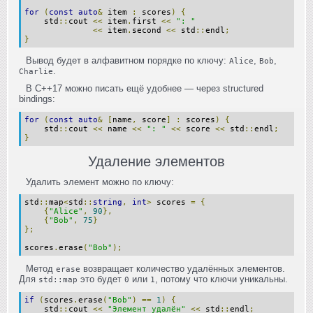
for
(
const
auto
&
 item 
:
 scores
)
{
    std
::
cout 
<<
 item
.
first 
<<
": "
<<
 item
.
second 
<<
 std
::
endl
;
}
Вывод будет в алфавитном порядке по ключу:
,
,
Alice
Bob
.
Charlie
В C++17 можно писать ещё удобнее — через structured
bindings:
for
(
const
auto
&
[
name
,
 score
]
:
 scores
)
{
    std
::
cout 
<<
 name 
<<
": "
<<
 score 
<<
 std
::
endl
;
}
Удаление элементов
Удалить элемент можно по ключу:
std
::
map
<
std
::
string
,
int
>
 scores 
=
{
{
"Alice"
,
90
},
{
"Bob"
,
75
}
};
scores
.
erase
(
"Bob"
);
Метод
возвращает количество удалённых элементов.
erase
Для
это будет
или
, потому что ключи уникальны.
std::map
0
1
if
(
scores
.
erase
(
"Bob"
)
==
1
)
{
    std
::
cout 
<<
"Элемент удалён"
<<
 std
::
endl
;