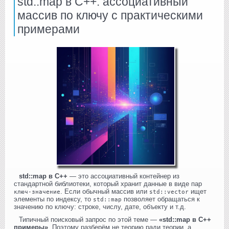
std::map в C++: ассоциативный
массив по ключу с практическими
примерами
std::map в C++
— это ассоциативный контейнер из
стандартной библиотеки, который хранит данные в виде пар
. Если обычный массив или
ищет
ключ-значение
std::vector
элементы по индексу, то
позволяет обращаться к
std::map
значению по ключу: строке, числу, дате, объекту и т.д.
Типичный поисковый запрос по этой теме —
«std::map в C++
примеры»
. Поэтому разберём не теорию ради теории, а