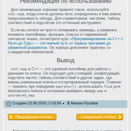
Рекомендации по использованию
Для начинающих хорошее правило такое: используйте
, когда ключи должны быть упорядочены и вам важна
std::map
предсказуемость обхода. Для справочников, настроек, таблиц
соответствий и подсчётов это отличный инструмент.
Если вы хотите не просто копировать примеры, а уверенно
понимать контейнеры, функции, классы и современный
синтаксис языка, посмотрите курс
«Программирование на C++ с
Нуля до Гуру» — системный путь от первых программ до
уверенной разработки
. Он хорошо дополняет практику со
стандартной библиотекой.
Вывод
в C++ — это удобный контейнер для работы с
std::map
данными по ключу. Он подходит для словарей, конфигураций,
подсчёта частот, таблиц соответствий и других задач, где
важны уникальные ключи и отсортированный порядок. Главное
— помнить про поведение
, использовать
для
operator[]
find
безопасного поиска и осознанно выбирать между
и
map
.
unordered_map
Создано 22.06.2026 17:03:09
Михаил Русаков
Предыдущая статья
Следующая статья