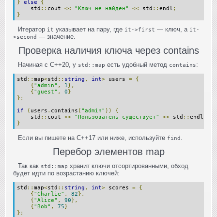
}
else
{
    std
::
cout 
<<
"Ключ не найден"
<<
 std
::
endl
;
}
Итератор
указывает на пару, где
— ключ, а
it
it->first
it-
— значение.
>second
Проверка наличия ключа через contains
Начиная с C++20, у
есть удобный метод
:
std::map
contains
std
::
map
<
std
::
string
,
int
>
 users 
=
{
{
"admin"
,
1
},
{
"guest"
,
0
}
};
if
(
users
.
contains
(
"admin"
))
{
    std
::
cout 
<<
"Пользователь существует"
<<
 std
::
endl
;
}
Если вы пишете на C++17 или ниже, используйте
.
find
Перебор элементов map
Так как
хранит ключи отсортированными, обход
std::map
будет идти по возрастанию ключей:
std
::
map
<
std
::
string
,
int
>
 scores 
=
{
{
"Charlie"
,
82
},
{
"Alice"
,
90
},
{
"Bob"
,
75
}
};