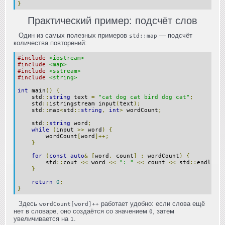
}
Практический пример: подсчёт слов
Один из самых полезных примеров
— подсчёт
std::map
количества повторений:
#include
<iostream>
#include
<map>
#include
<sstream>
#include
<string>
int
 main
()
{
    std
::
string
 text 
=
"cat dog cat bird dog cat"
;
    std
::
istringstream input
(
text
);
    std
::
map
<
std
::
string
,
int
>
 wordCount
;
    std
::
string
 word
;
while
(
input 
>>
 word
)
{
        wordCount
[
word
]++;
}
for
(
const
auto
&
[
word
,
 count
]
:
 wordCount
)
{
        std
::
cout 
<<
 word 
<<
": "
<<
 count 
<<
 std
::
endl
;
}
return
0
;
}
Здесь
работает удобно: если слова ещё
wordCount[word]++
нет в словаре, оно создаётся со значением
, затем
0
увеличивается на
.
1