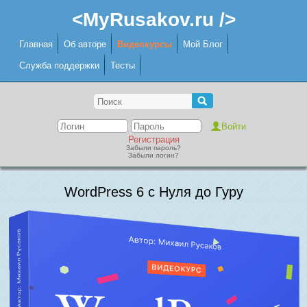
<MyRusakov.ru />
Главная
Об авторе
Видеокурсы
Мой Блог
Служба поддержки
Тесты
Регистрация
Забыли пароль?
Забыли логин?
WordPress 6 с Нуля до Гуру