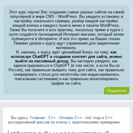
Этот курс научит Вас созданию самых разных сайтов на самой
популярной в мире CMS - WordPress. Вы увидите установку и
настройку локального сервера, разбор каждой настройки,
каждой кнопки и каждого пункта меню в панели WordPress.
Также Вы получите и всю практику, поскольку прямо в курсе с
нуля создаётся полноценный Интернет-магазин, который затем
публикуется в Интернете. И всё это прямо на Ваших глазах.
Помимо уроков к курсу идут упражнения для закрепления
материала.
И, наконец, к курсу идёт ценнейший Бонус по тому,
как
используя ChatGPT и создавая контент для сайта, можно
выйти на пассивный доход
. Вы наглядно увидите, как
зарегистрироваться в ChatGPT (в том числе, и если Вы из
России), как правильно выбрать тему для сайта, как правильно
генерировать статьи для него(чтобы они индексировались
поисковыми системами) и как правильно монетизировать
трафик на сайте.
Подробнее
Вы здесь:
Главная
-
С++
-
Основы С++
- std::map в C++:
ассоциативный массив по ключу с практическими примерами