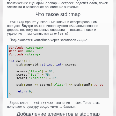
практические сценарии: словарь настроек, подсчёт слов, поиск
элемента и безопасное обновление значения.
Что такое std::map
хранит уникальные ключи в отсортированном
std::map
порядке. Внутри обычно используется сбалансированное
дерево, поэтому основные операции — вставка, поиск и
удаление — выполняются за
.
O(log n)
Подключается контейнер через заголовок
:
<map>
#include
<iostream>
#include
<map>
#include
<string>
int
 main
()
{
    std
::
map
<
std
::
string
,
int
>
 scores
;
    scores
[
"Alice"
]
=
90
;
    scores
[
"Bob"
]
=
75
;
    scores
[
"Charlie"
]
=
82
;
    std
::
cout 
<<
 scores
[
"Alice"
]
<<
 std
::
endl
;
// 90
return
0
;
}
Здесь ключ —
, значение —
. То есть мы
std::string
int
получаем структуру вроде «имя → баллы».
Добавление элементов в std::map