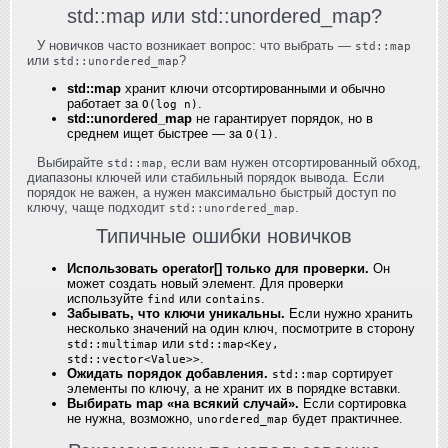
std::map или std::unordered_map?
У новичков часто возникает вопрос: что выбрать —
std::map
или
?
std::unordered_map
std::map
хранит ключи отсортированными и обычно
работает за
.
O(log n)
std::unordered_map
не гарантирует порядок, но в
среднем ищет быстрее — за
.
O(1)
Выбирайте
, если вам нужен отсортированный обход,
std::map
диапазоны ключей или стабильный порядок вывода. Если
порядок не важен, а нужен максимально быстрый доступ по
ключу, чаще подходит
.
std::unordered_map
Типичные ошибки новичков
Использовать operator[] только для проверки.
Он
может создать новый элемент. Для проверки
используйте
или
.
find
contains
Забывать, что ключи уникальны.
Если нужно хранить
несколько значений на один ключ, посмотрите в сторону
или
std::multimap
std::map<Key,
.
std::vector<Value>>
Ожидать порядок добавления.
сортирует
std::map
элементы по ключу, а не хранит их в порядке вставки.
Выбирать map «на всякий случай».
Если сортировка
не нужна, возможно,
будет практичнее.
unordered_map