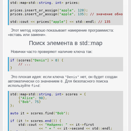
std
::
map
<
std
::
string
,
int
>
 prices
;
prices
.
insert_or_assign
(
"apple"
,
120
);
prices
.
insert_or_assign
(
"apple"
,
135
);
// значение обновитс
std
::
cout 
<<
 prices
[
"apple"
]
<<
 std
::
endl
;
// 135
Этот метод хорошо показывает намерение программиста:
«вставь или замени».
Поиск элемента в std::map
Новички часто проверяют наличие ключа так:
if
(
scores
[
"Denis"
]
>
0
)
{
// ...
}
Это плохая идея: если ключа
нет, он будет создан
"Denis"
автоматически со значением
. Для безопасного поиска
0
используйте
:
find
std
::
map
<
std
::
string
,
int
>
 scores 
=
{
{
"Alice"
,
90
},
{
"Bob"
,
75
}
};
auto
 it 
=
 scores
.
find
(
"Bob"
);
if
(
it 
!=
 scores
.
end
())
{
    std
::
cout 
<<
"Найдено: "
<<
 it
->
first
<<
" = "
<<
 it
->
second 
<<
 std
::
endl
;