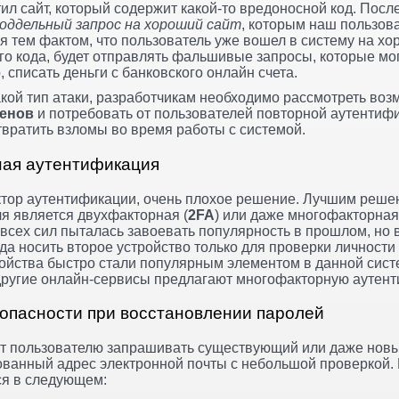
стил сайт, который содержит какой-то вредоносной код. Посл
оддельный запрос на хороший сайт
, которым наш пользов
ся тем фактом, что пользователь уже вошел в систему на хо
о кода, будет отправлять фальшивые запросы, которые мог
 списать деньги с банковского онлайн счета.
кой тип атаки, разработчикам необходимо рассмотреть во
кенов
и потребовать от пользователей повторной аутентиф
твратить взломы во время работы с системой.
ная аутентификация
ктор аутентификации, очень плохое решение. Лучшим реше
я является двухфакторная (
2FA
) или даже многофакторная
всех сил пыталась завоевать популярность в прошлом, но в
а носить второе устройство только для проверки личности 
ойства быстро стали популярным элементом в данной систе
 другие онлайн-сервисы предлагают многофакторную аутен
зопасности при восстановлении паролей
т пользователю запрашивать существующий или даже новы
ованный адрес электронной почты с небольшой проверкой.
ся в следующем: