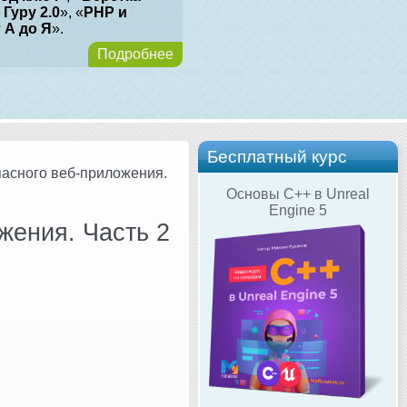
 Гуру 2.0
», «
PHP и
т А до Я
».
Подробнее
Бесплатный курс
пасного веб-приложения.
Основы C++ в Unreal
Engine 5
жения. Часть 2