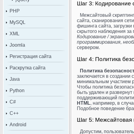
Шаг 3: Кодирование
PHP
Межсайтовый скриптин
сайта, сканирования сет
MySQL
фишинга сайта, загрузки
скрытого наблюдения за
XML
Кодирование / экраниро
программирования, нео
Joomla
сервером.
Регистрация сайта
Шаг 4: Политика без
Раскрутка сайта
Политика безопасности 
заключается в создании 
Java
минимальным участием р
Чтобы политика безопас
Python
быть удален и разверну
поддерживающий политик
C#
HTML
, например, в случа
Подобное поведение бр
C++
Шаг 5: Межсайтовая 
Android
Допустим, пользователь