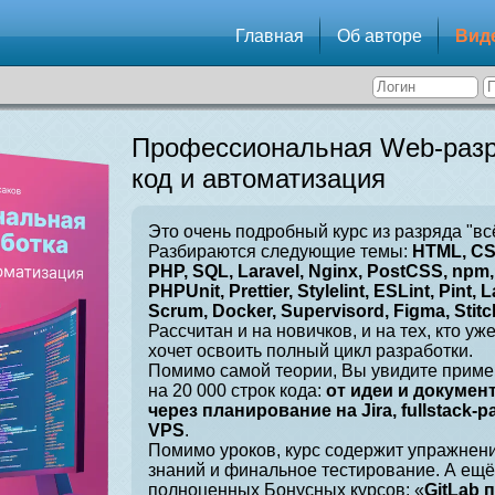
Главная
Об авторе
Вид
Профессиональная Web-разр
код и автоматизация
Это очень подробный курс из разряда "вс
Разбираются следующие темы:
HTML, CSS
PHP, SQL, Laravel, Nginx, PostCSS, npm, 
PHPUnit, Prettier, Stylelint, ESLint, Pint, L
Scrum, Docker, Supervisord, Figma, Stitch
Рассчитан и на новичков, и на тех, кто уж
хочет освоить полный цикл разработки.
Помимо самой теории, Вы увидите приме
на 20 000 строк кода:
от идеи и докумен
через планирование на Jira, fullstack-
VPS
.
Помимо уроков, курс содержит упражнен
знаний и финальное тестирование. А ещё
полноценных Бонусных курсов: «
GitLab 