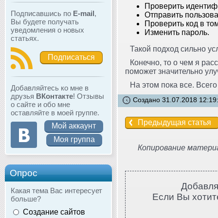
Проверить идентиф
Подписавшись по
E-mail
,
Отправить пользова
Вы будете получать
Проверить код в то
уведомления о новых
Изменить пароль.
статьях.
Такой подход сильно ус
Подписаться
Конечно, то о чем я рас
поможет значительно ул
На этом пока все. Всег
Добавляйтесь ко мне в
друзья
ВКонтакте
! Отзывы
Создано 31.07.2018 12:19
о сайте и обо мне
оставляйте в моей группе.
Предыдущая статья
Мой аккаунт
Моя группа
Копирование материа
Опрос
Добавля
Какая тема Вас интересует
Если Вы хотите
больше?
Создание сайтов