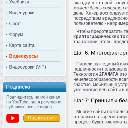
Учебники
вкладку, в которой, запу
может быть совершен п
Видеоуроки
день. Хакер воспользует
посредством вредоносног
пользователю - например,
Софт
Чтобы предотвратить та
Форум
криптографических то
транзакции, чтобы предо
Карта сайта
Шаг 6: Многофактор
Видеокурсы
Пароли, как единый фа
Видеоуроки (VIP)
подлинности пользовател
Технология
2FA/MFA
изо 
нецелесообразности всегд
счастью, мобильные устр
Подписка
уже многие веб-сайты и
Подпишитесь на мой канал
Шаг 7: Принципы бе
на YouTube, где я регулярно
публикую новые видео.
Многие сайты позволяю
отправки на зарегистрир
Подписаться
процесс будет заключать