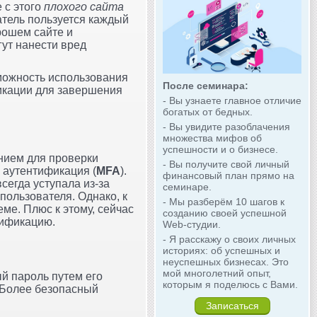
е с этого
плохого сайта
атель пользуется каждый
рошем сайте и
ут нанести вред
зможность использования
После семинара:
икации для завершения
- Вы узнаете главное отличие
богатых от бедных.
- Вы увидите разоблачения
множества мифов об
успешности и о бизнесе.
нием для проверки
- Вы получите свой личный
 аутентификация (
MFA
).
финансовый план прямо на
сегда уступала из-за
семинаре.
пользователя. Однако, к
- Мы разберём 10 шагов к
ме. Плюс к этому, сейчас
созданию своей успешной
тификацию.
Web-студии.
- Я расскажу о своих личных
историях: об успешных и
неуспешных бизнесах. Это
мой многолетний опыт,
й пароль путем его
которым я поделюсь с Вами.
 Более безопасный
Записаться