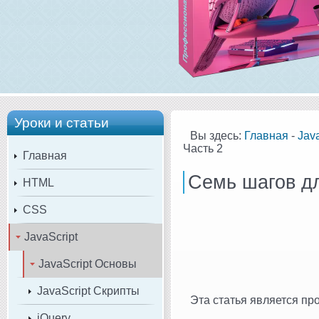
Уроки и статьи
Вы здесь:
Главная
-
Java
Часть 2
Главная
Семь шагов дл
HTML
CSS
JavaScript
JavaScript Основы
JavaScript Скрипты
Эта статья является п
jQuery