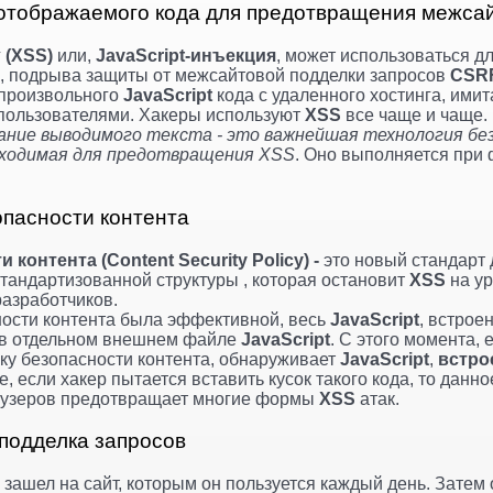
 отображаемого кода для предотвращения межсай
г
(XSS)
или,
JavaScript-инъекция
, может использоваться д
и, подрыва защиты от межсайтовой подделки запросов
CSR
 произвольного
JavaScript
кода c удаленного хостинга, ими
 пользователями. Хакеры используют
XSS
все чаще и чаще.
вание выводимого текста - это важнейшая технология бе
бходимая для предотвращения XSS
. Оно выполняется при
опасности контента
контента (Content Security Policy) -
это новый стандарт 
стандартизованной структуры , которая остановит
XSS
на ур
азработчиков.
ности контента была эффективной, весь
JavaScript
, встрое
т в отдельном внешнем файле
JavaScript
. С этого момента, 
у безопасности контента, обнаруживает
JavaScript
,
встро
е, если хакер пытается вставить кусок такого кода, то данн
аузеров предотвращает многие формы
XSS
атак.
подделка запросов
 зашел на сайт, которым он пользуется каждый день. Затем