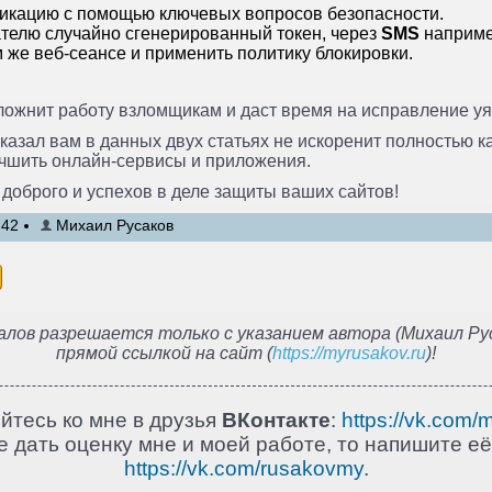
икацию с помощью ключевых вопросов безопасности.
телю случайно сгенерированный токен, через
SMS
наприме
м же веб-сеансе и применить политику блокировки.
ложнит работу взломщикам и даст время на исправление у
сказал вам в данных двух статьях не искоренит полностью к
учшить онлайн-сервисы и приложения.
о доброго и успехов в деле защиты ваших сайтов!
:42
Михаил Русаков
лов разрешается только с указанием автора (Михаил Рус
прямой ссылкой на сайт (
https://myrusakov.ru
)!
йтесь ко мне в друзья
ВКонтакте
:
https://vk.com/
 дать оценку мне и моей работе, то напишите её
https://vk.com/rusakovmy
.