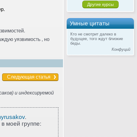
Другие курсы
р.
Умные цитаты
язвимостей.
Кто не смотрит далеко в
будущее, того ждут близкие
аждую уязвимость , но
беды.
Конфуций
Следующая статья
аков) и индексируемой
myrusakov
.
 в моей группе: