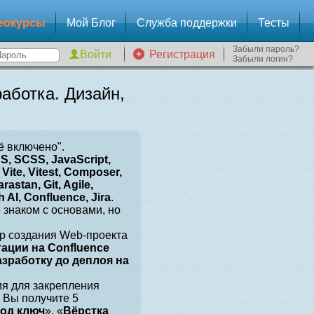
еокурсы
Мой Блог
Служба поддержки
Тесты
Забыли пароль?
Регистрация
Забыли логин?
аботка. Дизайн,
ё включено".
, SCSS, JavaScript,
Vite, Vitest, Composer,
arastan, Git, Agile,
 AI, Confluence, Jira
.
е знаком с основами, но
р создания Web-проекта
тации на Confluence
разработку до деплоя на
ия для закрепления
 Вы получите 5
под ключ
», «
Вёрстка