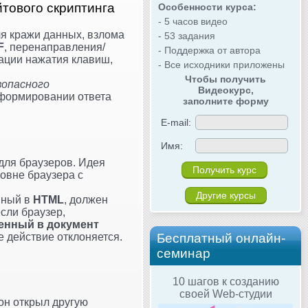
тового скриптинга
Особенности курса:
- 5 часов видео
ля кражи данных, взлома
- 53 задания
F
, перенаправления/
- Поддержка от автора
тации нажатия клавиш,
- Все исходники приложены
Чтобы получить
зопасного
Видеокурс,
 формировании ответа
заполните форму
E-mail:
Имя:
для браузеров. Идея
овне браузера с
Другие курсы
нный в
HTML
, должен
если браузер,
енный в документ
ое действие отклоняется.
Бесплатный онлайн-
семинар
10 шагов к созданию
своей Web-студии
 он открыл другую